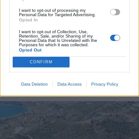
αλλάζει με τους νέους κανόνες στην Ελλάδα
I want to opt-out of processing my
Personal Data for Targeted Advertising.
Opted In
Διάβασε περισσότερα
I want to opt-out of Collection, Use,
Retention, Sale, and/or Sharing of my
Personal Data that Is Unrelated with the
Purposes for which it was collected.
Κόσμος
Κοινωνία
Opted Out
CONFIRM
Data Deletion
Data Access
Privacy Policy