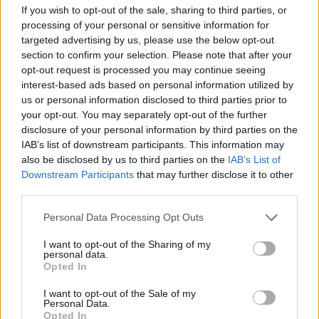
If you wish to opt-out of the sale, sharing to third parties, or
νοσοκομείο με βαριά τραύματα στο κεφάλι και
processing of your personal or sensitive information for
εγκαύματα στην πλάτη.
targeted advertising by us, please use the below opt-out
section to confirm your selection. Please note that after your
opt-out request is processed you may continue seeing
Δες πώς συνέβη η επίθεση, τι δείχνουν τα
interest-based ads based on personal information utilized by
βίντεο και ποια είναι η επόμενη μέρα στην
us or personal information disclosed to third parties prior to
Ονδούρα
your opt-out. You may separately opt-out of the further
disclosure of your personal information by third parties on the
IAB’s list of downstream participants. This information may
also be disclosed by us to third parties on the
IAB’s List of
Διάβασε σχετικά
Downstream Participants
that may further disclose it to other
third parties.
Σκηνές τρόμου σε μπαρ της Αργεντινής:
Personal Data Processing Opt Outs
Γυάλινο πάνελ κατέρρευσε και τραυμάτισε
I want to opt-out of the Sharing of my
θαμώνα
personal data.
Opted In
Agro-Verify: Η εφαρμογή με το barcode που
βάζει τέλος στις ελληνοποιήσεις προϊόντων
I want to opt-out of the Sale of my
Personal Data.
Σκέψου το πριν κάνεις τατουάζ ή piercing: Τι
Opted In