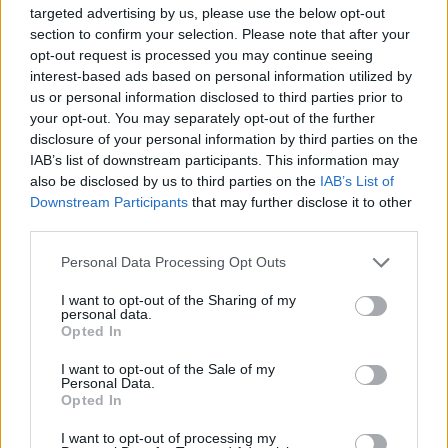
targeted advertising by us, please use the below opt-out
Ανδριανός, ως υφυπουργός Αγροτικής Ανάπτυξης
section to confirm your selection. Please note that after your
και Τροφίμων και ο Χρήστος Δερμεντζόπουλος, ως
opt-out request is processed you may continue seeing
υφυπουργός Ψηφιακής Διακυβέρνησης.
interest-based ads based on personal information utilized by
us or personal information disclosed to third parties prior to
your opt-out. You may separately opt-out of the further
disclosure of your personal information by third parties on the
Διάβασε σχετικά
IAB’s list of downstream participants. This information may
also be disclosed by us to third parties on the
IAB’s List of
Downstream Participants
that may further disclose it to other
Συνεχίζεται ο "χορός" παραιτήσεων στελεχών
third parties.
της Ν.Δ. για το σκάνδαλο του ΟΠΕΚΕΠΕ
Personal Data Processing Opt Outs
Χορός παραιτήσεων στην κυβέρνηση λόγω
ΟΠΕΚΕΠΕ!
I want to opt-out of the Sharing of my
personal data.
Πλεύρης αντί Βορίδη στο Υπουργείο
Opted In
Μετανάστευσης- Τη Δευτέρα κρίσιμο
I want to opt-out of the Sale of my
Υπουργικό Συμβούλιο
Personal Data.
Opted In
I want to opt-out of processing my