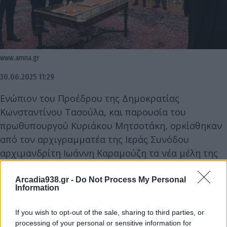
www.amna.gr
30.06.2025 11:29
Ενώπιον του Προέδρου της Δημοκρατίας
Κωνσταντίνου Τασούλα, και παρουσία του
πρωθυπουργού Κυριάκου Μητσοτάκη, ορκίσθηκαν
από τον αρχιγραμματέα της Ιεράς Συνόδου
αρχιμανδρίτη Ιωάννη Καραμούζη τα νέα μέλη της
Κυβέρνησης.
Arcadia938.gr -
Do Not Process My Personal
Information
Ειδικότερα, ο Αθανάσιος Πλεύρης, ως υπουργός
Μετανάστευσης και Ασύλου, ο Θεοχάρης
If you wish to opt-out of the sale, sharing to third parties, or
Θεοχάρης, ως υφυπουργός Εξωτερικών, ο Ιωάννης
processing of your personal or sensitive information for