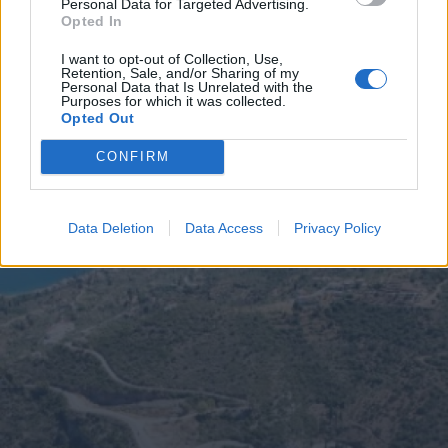
Διάβασε περισσότερα
Personal Data for Targeted Advertising.
Opted In
I want to opt-out of Collection, Use,
Ελλάδα
Πολιτική
Κοινωνία
Retention, Sale, and/or Sharing of my
Personal Data that Is Unrelated with the
Purposes for which it was collected.
Opted Out
CONFIRM
Data Deletion
Data Access
Privacy Policy