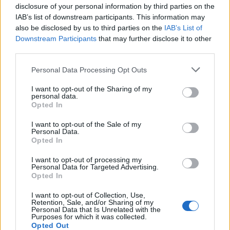
disclosure of your personal information by third parties on the
IAB’s list of downstream participants. This information may
also be disclosed by us to third parties on the
IAB’s List of
Downstream Participants
that may further disclose it to other
third parties.
Personal Data Processing Opt Outs
I want to opt-out of the Sharing of my
personal data.
Opted In
I want to opt-out of the Sale of my
Personal Data.
Opted In
I want to opt-out of processing my
Διάβασε σχετικά
Personal Data for Targeted Advertising.
Opted In
Την Πέμπτη 27 Φεβρουαρίου ο αποκριάτικος
I want to opt-out of Collection, Use,
Retention, Sale, and/or Sharing of my
χορός του ΚΑΠΗ Δήμου Τρίπολης
Personal Data that Is Unrelated with the
Purposes for which it was collected.
Τσικνοπέμπτη στο παράρτημα του ΚΑΠΗ
Opted Out