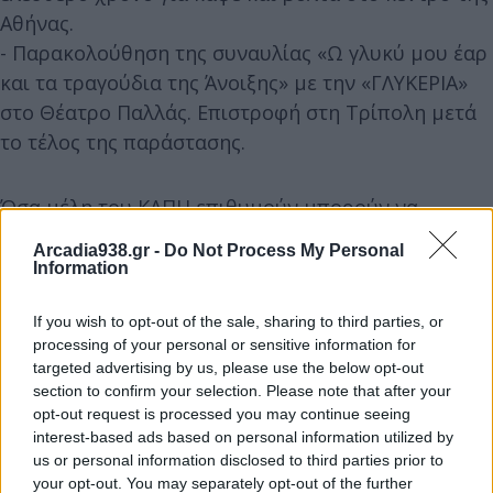
Αθήνας.
- Παρακολούθηση της συναυλίας «Ω γλυκύ μου έαρ
και τα τραγούδια της Άνοιξης» με την «ΓΛΥΚΕΡΙΑ»
στο Θέατρο Παλλάς. Επιστροφή στη Τρίπολη μετά
το τέλος της παράστασης.
Όσα μέλη του ΚΑΠΗ επιθυμούν μπορούν να
δηλώσουν τη συμμετοχή τους στο γραφείο του
Arcadia938.gr -
Do Not Process My Personal
ΚΑΠΗ και στο τηλέφωνο 2710-243757, μέχρι την
Information
Τρίτη, 1η Απρίλιου 2025.
If you wish to opt-out of the sale, sharing to third parties, or
processing of your personal or sensitive information for
Η ΑΝΤΙΔΗΜΑΡΧΟΣ ΤΡΙΠΟΛΗΣ Ο ΔΗΜΑΡΧΟΣ
targeted advertising by us, please use the below opt-out
ΤΡΙΠΟΛΗΣ
section to confirm your selection. Please note that after your
opt-out request is processed you may continue seeing
ΚΛΕΙΩ ΚΟΡΩΝΗ
interest-based ads based on personal information utilized by
ΚΩΝΣΤΑΝΤΙΝΟΣ ΤΖΙΟΥΜΗΣ
us or personal information disclosed to third parties prior to
your opt-out. You may separately opt-out of the further