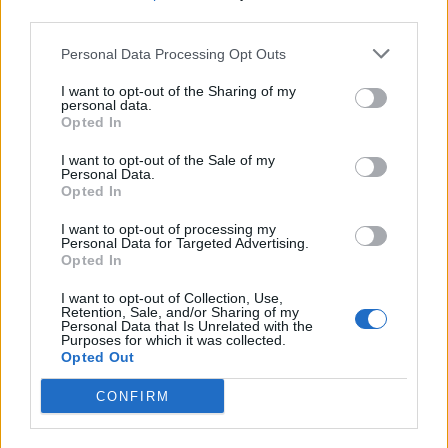
third parties.
Πανελλαδικές 2026: Τα θέματα και οι λύσεις
Personal Data Processing Opt Outs
στα μαθήματα ειδικότητας για τους
I want to opt-out of the Sharing of my
υποψηφίους των ΕΠΑ.Λ.
personal data.
Opted In
Πανελλαδικές 2026: Ενημέρωση των
αποτελεσμάτων μέσω sms
I want to opt-out of the Sale of my
Personal Data.
Πανελλαδικές 2026: Μαθήματα ειδικότητας
Opted In
και σήμερα για τους υποψηφίους των ΕΠΑ.Λ.
I want to opt-out of processing my
Νέα ειδικότητα θα λειτουργήσει στο
Personal Data for Targeted Advertising.
Opted In
Παράρτημα Άστρους της ΣΑΕΚ Τρίπολης
Πανελλαδικές 2026: Τα θέματα και οι λύσεις
I want to opt-out of Collection, Use,
Retention, Sale, and/or Sharing of my
στα μαθήματα ειδικότητας των υποψηφίων
Personal Data that Is Unrelated with the
Purposes for which it was collected.
στα ΕΠΑ.Λ.
Opted Out
Πανελλαδικές 2026: Θέματα και λύσεις σε
CONFIRM
Ιστορία, Φυσική, Οικονομία για τους
υποψηφίους των ΓΕ.Λ.