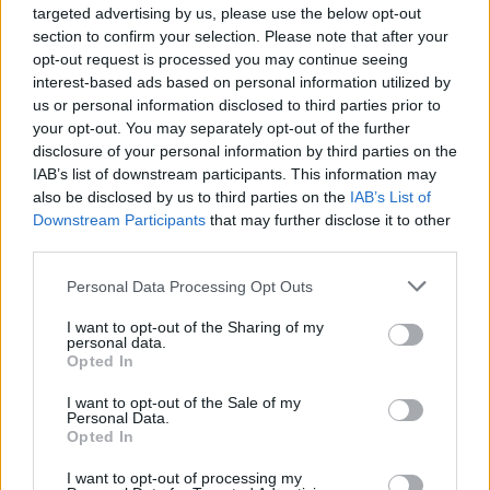
targeted advertising by us, please use the below opt-out
section to confirm your selection. Please note that after your
Δες μέχρι πότε παραμένει ενεργή η ψηφιακή
opt-out request is processed you may continue seeing
κάρτα και τι ισχύει για τις πληρωμές και τις
interest-based ads based on personal information utilized by
us or personal information disclosed to third parties prior to
χρήσεις της ενίσχυσης
your opt-out. You may separately opt-out of the further
disclosure of your personal information by third parties on the
IAB’s list of downstream participants. This information may
Διάβασε σχετικά
also be disclosed by us to third parties on the
IAB’s List of
Downstream Participants
that may further disclose it to other
third parties.
Η τιμή του πετρελαίου φέρνει νέα μέτρα
Personal Data Processing Opt Outs
στήριξης – στο τραπέζι Fuel Pass και Power
Pass
I want to opt-out of the Sharing of my
personal data.
Fuel Pass: Νέο κύμα απάτης με SMS
Opted In
Fuel Pass: Από σήμερα, ανοιχτή για όλους η
I want to opt-out of the Sale of my
πλατφόρμα των αιτήσεων
Personal Data.
Opted In
I want to opt-out of processing my