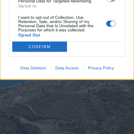
Διάβασε περισσότερα
Personal Data for Targeted Advertising.
Opted In
I want to opt-out of Collection, Use,
Ελλάδα
Επιχειρήσεις
Κοινωνία
Οικονομία
Retention, Sale, and/or Sharing of my
Personal Data that Is Unrelated with the
Purposes for which it was collected.
Opted Out
CONFIRM
Data Deletion
Data Access
Privacy Policy