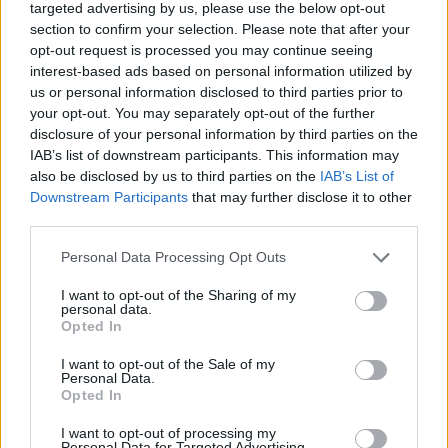
targeted advertising by us, please use the below opt-out
και το κρέας του αγριόχοιρου. Σύμφωνα με την
section to confirm your selection. Please note that after your
ισχύουσα νομοθεσία, επιβλήθηκε διοικητικό
opt-out request is processed you may continue seeing
πρόστιμο 500 ευρώ σε κάθε έναν από τους
interest-based ads based on personal information utilized by
παραβάτες.
us or personal information disclosed to third parties prior to
your opt-out. You may separately opt-out of the further
disclosure of your personal information by third parties on the
Η περίπτωση αποτελεί χαρακτηριστικό παράδειγμα
IAB’s list of downstream participants. This information may
also be disclosed by us to third parties on the
IAB’s List of
της αποτελεσματικότητας των ελέγχων που
Downstream Participants
that may further disclose it to other
διενεργούν οι ομοσπονδιακοί θηροφύλακες της Γ’
third parties.
Κυνηγετικής Ομοσπονδίας Πελοποννήσου για την
Personal Data Processing Opt Outs
καταπολέμηση της λαθροθηρίας, ένα φαινόμενο
που πλήττει την άγρια πανίδα και παραβιάζει τη
I want to opt-out of the Sharing of my
personal data.
νομοθεσία περί κυνηγιού.
Opted In
I want to opt-out of the Sale of my
Personal Data.
Opted In
I want to opt-out of processing my
Personal Data for Targeted Advertising.