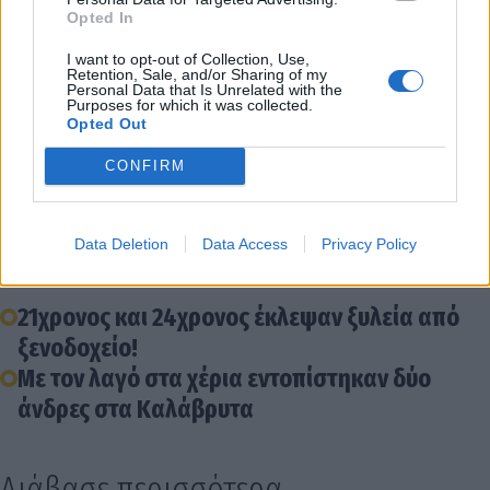
Opted In
I want to opt-out of Collection, Use,
Retention, Sale, and/or Sharing of my
Personal Data that Is Unrelated with the
Purposes for which it was collected.
Opted Out
CONFIRM
Διάβασε σχετικά
Data Deletion
Data Access
Privacy Policy
21χρονος και 24χρονος έκλεψαν ξυλεία από
ξενοδοχείο!
Με τον λαγό στα χέρια εντοπίστηκαν δύο
άνδρες στα Καλάβρυτα
Διάβασε περισσότερα