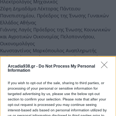
Ηλεκτρολόγος Μηχανικός
Ζέφη Δημαδάμα Λέκτορας Πάντειου
Πανεπιστημίου, Πρόεδρος της Ένωσης Γυναικών
Ελλάδος Αθήνας
Γιάννης Λαγός Πρόεδρος της Ένωσης Κοινωνικών
και Αγροτικών Οικονομίας Πελοποννήσου,
Οικονομολόγος
Κωνσταντίνος Μαρκόπουλος Αναπληρωτής
Καθηγητής Παντείου Πανεπιστημίου Δυτικής
Αττικής, Πρόεδρος του Τουριστικού Οργανισμού
Arcadia938.gr -
Do Not Process My Personal
Information
Πελοποννήσου
Γιώργος Σταθόπουλος Πρόεδρος της Ελληνικής
If you wish to opt-out of the sale, sharing to third parties, or
Επιστημονικής Εταιρείας Περιβαλλοντικών
processing of your personal or sensitive information for
Ερευνών, Διευθυντής Εκδοτικού Οίκου Παπαζήση,
targeted advertising by us, please use the below opt-out
Εκδότης του βιβλίου
section to confirm your selection. Please note that after your
opt-out request is processed you may continue seeing
Γρηγόρης Τσάλτας Ομότιμος Καθηγητής Διεθνούς
interest-based ads based on personal information utilized by
Δικαίου Περιβάλλοντος, Πρώην Πρύτανης Παντείου
us or personal information disclosed to third parties prior to