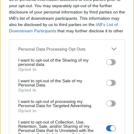
Πανεπιστημίου, Πρόεδρος του Ευρωπαϊκού
your opt-out. You may separately opt-out of the further
Κέντρου Περιβαλλοντικής Έρευνας και Κατάρτισης
disclosure of your personal information by third parties on the
IAB’s list of downstream participants. This information may
Παντείου Πανεπιστημίου
also be disclosed by us to third parties on the
IAB’s List of
και ο συγγραφέας Τάκης Καψάλης, Μηχανικός και
Downstream Participants
that may further disclose it to other
Manager Ανάπτυξης.
third parties.
Personal Data Processing Opt Outs
Την εκδήλωση θα συντονίσει ο Παναγιώτης
I want to opt-out of the Sharing of my
Μπένος, Πρόεδρος της Παναρκαδικής
personal data.
Opted In
Ομοσπονδίας Ελλάδος, Μηχανολόγος Μηχανικός.
I want to opt-out of the Sale of my
Personal Data.
Opted In
I want to opt-out of processing my
Personal Data for Targeted Advertising.
Opted In
I want to opt-out of Collection, Use,
Retention, Sale, and/or Sharing of my
Personal Data that Is Unrelated with the