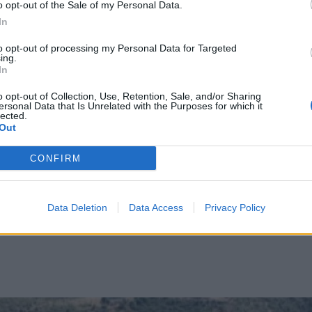
o opt-out of the Sale of my Personal Data.
In
to opt-out of processing my Personal Data for Targeted
 e-ΕΦΚΑ, ΔΥΠΑ από 23 έως 27 Ιουνίου
ing.
In
πούλα «πετούν» ψηλά στις τιμές – Τι πληρώνει
o opt-out of Collection, Use, Retention, Sale, and/or Sharing
ersonal Data that Is Unrelated with the Purposes for which it
ενζίνη θα φτάσει τα 2,20 ευρώ το Πάσχα
lected.
Out
ι ακόμη και το δελτίο καυσίμων στην Ευρώπη
CONFIRM
Data Deletion
Data Access
Privacy Policy