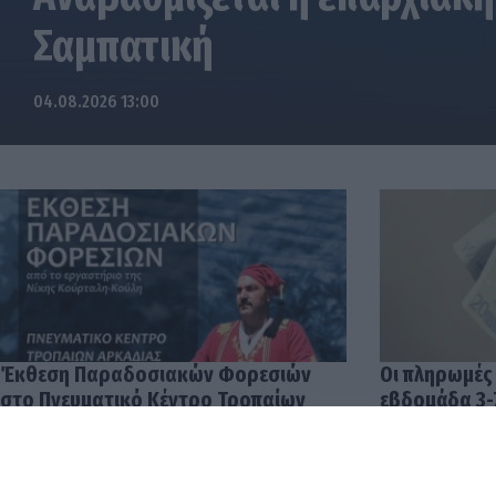
Σαμπατική
04.08.2026 13:00
Έκθεση Παραδοσιακών Φορεσιών
Οι πληρωμές
στο Πνευματικό Κέντρο Τροπαίων
εβδομάδα 3-
04.08.2026 12:57
03.08.2026 14: