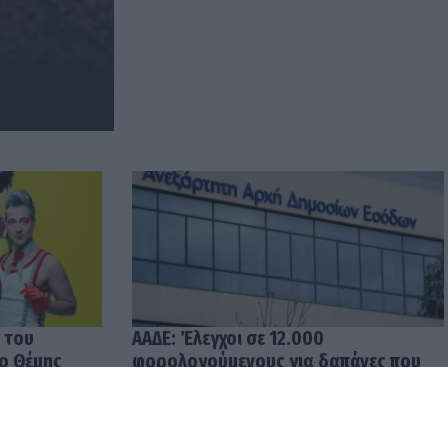
 του
ΑΑΔΕ: Έλεγχοι σε 12.000
 ο Θέμης
φορολογούμενους για δαπάνες που
υπερβαίνουν τα δηλωθέντα
εισοδήματα
04.08.2026 12:48