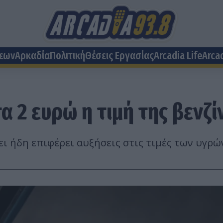
σεων
Αρκαδία
Πολιτική
Θέσεις Eργασίας
Arcadia Life
Arca
 2 ευρώ η τιμή της βενζίν
ι ήδη επιφέρει αυξήσεις στις τιμές των υγρώ