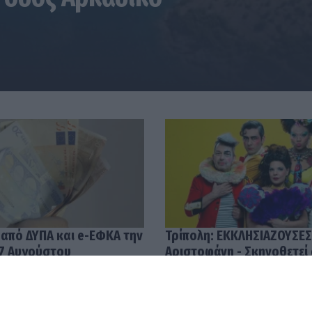
 από ΔΥΠΑ και e-ΕΦΚΑ την
Τρίπολη: ΕΚΚΛΗΣΙΑΖΟΥΣΕΣ
7 Αυγούστου
Αριστοφάνη - Σκηνοθετεί
Μουμουλίδης
58
04.08.2026 12:52