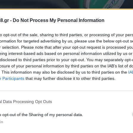
8.gr -
Do Not Process My Personal Information
to opt-out of the sale, sharing to third parties, or processing of your per
formation for targeted advertising by us, please use the below opt-out s
r selection. Please note that after your opt-out request is processed y
 από την πρώτη πολεμική ενέργεια του Ισραήλ εναν
eing interest-based ads based on personal information utilized by us or
ωτές.
disclosed to third parties prior to your opt-out. You may separately opt-
ίου Τιμών Υγρών Καυσίμων, η μέση τιμή της απλή
losure of your personal information by third parties on the IAB’s list of
. This information may also be disclosed by us to third parties on the
IA
από 1,737 ευρώ ανά λίτρο που ήταν στις 13 Ιουνίου,
Participants
that may further disclose it to other third parties.
λις έξι ημέρες.
της βενζίνης πάνω από τα δύο ευρώ
l Data Processing Opt Outs
o opt-out of the Sharing of my personal data.
In