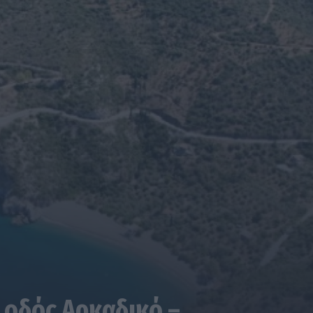
 οδός Αρκαδικό –