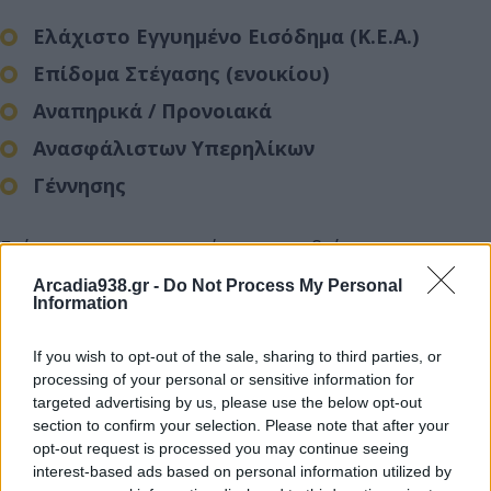
Ελάχιστο Εγγυημένο Εισόδημα (Κ.Ε.Α.)
Επίδομα Στέγασης (ενοικίου)
Αναπηρικά / Προνοιακά
Ανασφάλιστων Υπερηλίκων
Γέννησης
Επίσης πραγματοποιούνται συνεδρίες
ψυχοκοινωνικής υποστήριξης κατόπιν ραντεβού.
Arcadia938.gr -
Do Not Process My Personal
Information
Τηλ. επικοινωνίας / ραντεβου : 27570-23081, 27570-
If you wish to opt-out of the sale, sharing to third parties, or
23224, 2713- 610409, 2713-610412
processing of your personal or sensitive information for
targeted advertising by us, please use the below opt-out
section to confirm your selection. Please note that after your
opt-out request is processed you may continue seeing
interest-based ads based on personal information utilized by