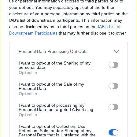
us or personal information disclosed to third parties prior to
your opt-out. You may separately opt-out of the further
disclosure of your personal information by third parties on the
IAB’s list of downstream participants. This information may
also be disclosed by us to third parties on the
IAB’s List of
Downstream Participants
that may further disclose it to other
third parties.
Personal Data Processing Opt Outs
I want to opt-out of the Sharing of my
personal data.
Opted In
Διάβασε σχετικά
I want to opt-out of the Sale of my
Personal Data.
Επίσκεψη Λιθουανών στελεχών LEADER στο
Opted In
Λεωνίδιο – Ανταλλαγή εμπειριών και γεύσεων
I want to opt-out of processing my
Personal Data for Targeted Advertising.
Με επιτυχία ολοκληρώθηκε το Peloponnese
Opted In
Tourism Academy στο Λεωνίδιο
I want to opt-out of Collection, Use,
Ακύρωση δρομολογίου Κινητής Μονάδας στον
Retention, Sale, and/or Sharing of my
Personal Data that Is Unrelated with the