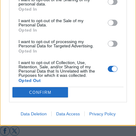
διακοπή ρεύματος το πρωί του Σαββάτου
personal data.
Πολύωρη διακοπή ρεύματος την Τρίτη σε
Opted In
χωριά του Δήμου Τρίπολης
I want to opt-out of the Sale of my
Personal Data.
Συλλυπητήριο μήνυμα Ευ. Κούλη για τον
Opted In
Γιώργη Μητρόπουλο
I want to opt-out of processing my
Γορτυνία: Σορό ηλικιωμένου εντόπισαν οι
Personal Data for Targeted Advertising.
Opted In
πυροσβέστες μετά από πυρκαγιά σε σπίτι
Διακοπή ρεύματος στα Αρδευτικά
I want to opt-out of Collection, Use,
Retention, Sale, and/or Sharing of my
Βουρβούρων
Personal Data that Is Unrelated with the
Purposes for which it was collected.
Opted Out
Διάβασε περισσότερα
CONFIRM
Δήμος Γορτυνίας
Κοινωνία
Αρκαδία
Data Deletion
Data Access
Privacy Policy