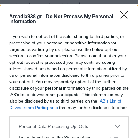
προειδοποίηση, γι' αυτό λοιπόν οι
εγκαταστάσεις και τα δίκτυα θα πρέπει να
Arcadia938.gr -
Do Not Process My Personal
θεωρούνται ότι ΒΡΙΣΚΟΝΤΑΙ
Information
ΣΥΝΕΧΕΙΑ ΥΠΟ ΤΑΣΗ.
If you wish to opt-out of the sale, sharing to third parties, or
processing of your personal or sensitive information for
Για λόγους ασφαλείας, απαγορεύεται η προσέγγιση
targeted advertising by us, please use the below opt-out
στους αγωγούς ή σε άλλα
section to confirm your selection. Please note that after your
στοιχεία του δικτύου, έστω και αν βρίσκονται στο
opt-out request is processed you may continue seeing
interest-based ads based on personal information utilized by
έδαφος.
us or personal information disclosed to third parties prior to
your opt-out. You may separately opt-out of the further
Πληροφορίες στο τηλέφωνο:
27950 / 43780
disclosure of your personal information by third parties on the
IAB’s list of downstream participants. This information may
also be disclosed by us to third parties on the
IAB’s List of
Downstream Participants
that may further disclose it to other
Διάβασε σχετικά
third parties.
Personal Data Processing Opt Outs
Δείτε σε ποιες οδούς της Τρίπολης θα υπάρξει
I want to opt-out of the Sharing of my