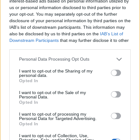
interest-based ads based on personal information utilized by
και επιπλέον προσαύξηση 75% επί του νόμιμου
us or personal information disclosed to third parties prior to
ημερομισθίου για όσες ώρες απασχοληθούν
your opt-out. You may separately opt-out of the further
disclosure of your personal information by third parties on the
-αν πρόκειται για επιχειρήσεις που λειτουργούν
IAB’s list of downstream participants. This information may
νόμιμα κατά τις Κυριακές και τις λοιπές από το
also be disclosed by us to third parties on the
IAB’s List of
νόμο αργίες, οφείλεται μόνον προσαύξηση 75%,
Downstream Participants
that may further disclose it to other
που υπολογίζεται στο 1/25 του νομίμου
third parties.
ημερομισθίου τους για όσες ώρες απασχοληθούν.
Personal Data Processing Opt Outs
I want to opt-out of the Sharing of my
Επιπλέον οι εργαζόμενοι θα πρέπει να γνωρίζουν
personal data.
Opted In
ότι:
-Δεν είναι νόμιμος ο συμψηφισμός ημέρας
I want to opt-out of the Sale of my
Personal Data.
οφειλόμενης ανάπαυσης (ρεπό), με ημέρα
Opted In
υποχρεωτικής αργίας.
I want to opt-out of processing my
-Εάν η απασχόληση τόσο των ημερομισθίων, όσο
Personal Data for Targeted Advertising.
και των επί μηνιαίο μισθό κατά την 15η Αυγούστου
Opted In
παρέχεται νόμιμα πέρα των 40 ωρών, οφείλεται
I want to opt-out of Collection, Use,
Retention, Sale, and/or Sharing of my