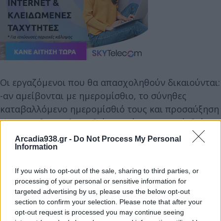
Οι εργαζόμενοι που θα απασχοληθούν δικαιούνται:
-αν αμείβονται με ημερομίσθιο, το σύνηθες
καταβαλλόμενο ημερομίσθιό τους και προσαύξηση
75% που θα υπολογισθεί στο νόμιμο ωρομίσθιό
τους για όσες ώρες απασχοληθούν
Arcadia938.gr -
Do Not Process My Personal
Information
Στην περίπτωση που οι εργαζόμενοι αμείβονται με
μηνιαίο μισθό:
If you wish to opt-out of the sale, sharing to third parties, or
-αν πρόκειται για επιχειρήσεις που αργούν κατά τις
processing of your personal or sensitive information for
Κυριακές και ημέρες αργίας και εκτάκτως θα
targeted advertising by us, please use the below opt-out
λειτουργήσουν την 15η Αυγούστου, οφείλεται το
section to confirm your selection. Please note that after your
opt-out request is processed you may continue seeing
1/25 του συνήθως καταβαλλομένου μισθού τους