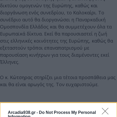
δικτύου ομογενών της Ευρώπης, καθώς και
διοργάνωση ενός συνεδρίου, το Καλοκαίρι. Το
συνέδριο αυτό θα διοργανώσει η Παναρκαδική
Ομοσπονδία Ελλάδος και θα συμμετέχουν όλα τα
Ευρωπαϊκά δίκτυα. Εκεί θα παρουσιαστεί η ζωή
στις ελληνικές κοινότητες της Ευρώπης, καθώς θα
εξεταστούν τρόποι επαναπατρισμού με
παρουσίαση κινήτρων για τους διαμένοντες εκεί
Έλληνες.
Ο κ. Κώτσηρας στηρίζει μια τέτοια προσπάθεια μας
και θα είναι αρωγός της. Τον ευχαριστούμε.
Arcadia938.gr -
Do Not Process My Personal
Information