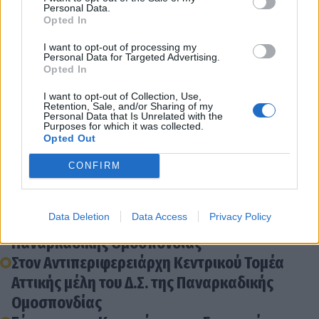
Personal Data.
Opted In
I want to opt-out of processing my
Personal Data for Targeted Advertising.
Opted In
I want to opt-out of Collection, Use,
Retention, Sale, and/or Sharing of my
Personal Data that Is Unrelated with the
Purposes for which it was collected.
Opted Out
Διάβασε σχετικά
CONFIRM
Οι Αρκάδες αγκάλιασαν την εκδήλωση
Data Deletion
Data Access
Privacy Policy
καλωσορίσματος του νέου έτους της
Παναρκαδικής Ομοσπονδίας
Στον Αντιπεριφερειάρχη Κεντρικού Τομέα
Αττικής μέλη του Δ.Σ. της Παναρκαδικής
Ομοσπονδίας