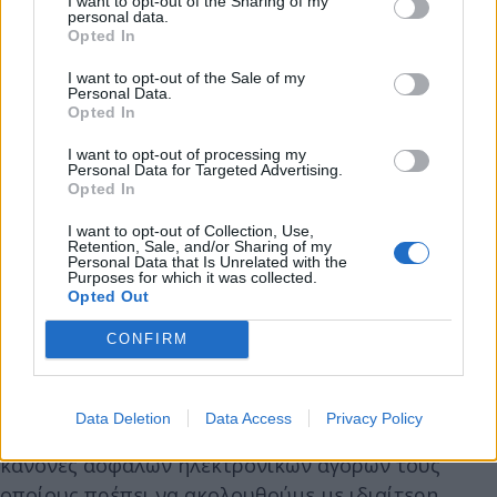
I want to opt-out of the Sharing of my
personal data.
Opted In
I want to opt-out of the Sale of my
Personal Data.
Opted In
I want to opt-out of processing my
Personal Data for Targeted Advertising.
Opted In
I want to opt-out of Collection, Use,
Retention, Sale, and/or Sharing of my
Personal Data that Is Unrelated with the
Purposes for which it was collected.
Opted Out
CONFIRM
Λόγω του ότι οι αγορές μας τη συγκεκριμένη ημέρα
ή γενικά τις εκπτωτικές περιόδους γίνονται πλέον,
Data Deletion
Data Access
Privacy Policy
σε μεγάλο ποσοστό, ηλεκτρονικά, θυμίζουμε τους
κανόνες ασφαλών ηλεκτρονικών αγορών τους
οποίους πρέπει να ακολουθούμε με ιδιαίτερη