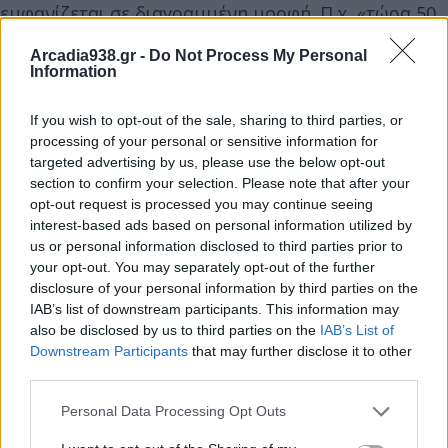
εμφανίζεται σε διαγραμμένη μορφή. Π.χ. «τώρα 50
ευρώ, πριν 100 ευρώ» ή «50 ευρώ »
Arcadia938.gr -
Do Not Process My Personal
- Άλλων διαφημιστικών πρακτικών, όπως
Information
«αγοράστε σήμερα χωρίς να πληρώσετε τον ΦΠΑ»,
η οποία ενημερώνει τον καταναλωτή ότι η μείωση
If you wish to opt-out of the sale, sharing to third parties, or
processing of your personal or sensitive information for
της τιμής ισούται με την αξία του ΦΠΑ (χωρίς να
targeted advertising by us, please use the below opt-out
σημαίνει ότι ο ΦΠΑ δεν εισπράττεται)
section to confirm your selection. Please note that after your
- Ανακοινώσεις όπως «εκπτωτική» τιμή, «ειδικές
opt-out request is processed you may continue seeing
interest-based ads based on personal information utilized by
προσφορές» ή «προσφορές Black Friday»
us or personal information disclosed to third parties prior to
Θυμίζουμε ότι ως τιμή νοείται η πραγματική τιμή
your opt-out. You may separately opt-out of the further
πώλησης που διαθέτει το προϊόν υπηρεσία ο
disclosure of your personal information by third parties on the
έμπορος.
IAB’s list of downstream participants. This information may
also be disclosed by us to third parties on the
IAB’s List of
5.Να ζητάνε πάντα την απόδειξη για τα προϊόντα
Downstream Participants
that may further disclose it to other
που έχουν αγοράσει. Σε περίπτωση που το προϊόν
third parties.
είναι ελαττωματικό και θελήσουν να το
Personal Data Processing Opt Outs
επιστρέψουν ή να το αλλάξουν, η επίδειξη της
απόδειξης είναι απαραίτητη.