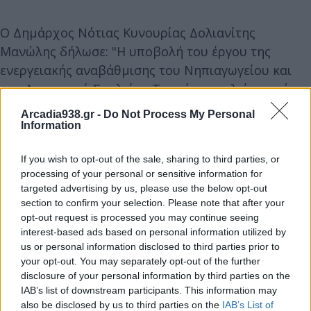
Ο Δημάρχος Νότιας Κυνουρίας Δολιανίτης
Μανώλης δήλωσε: "Η υποβολή του έργου της
ενεργειακής αναβάθμισης του Νηπιαγωγείου και
του Δημοτικού Σχολείου Τυρού αποτελεί καρπό
μεθοδικής και στοχευμένης δουλειάς, στο πλαίσιο
Arcadia938.gr -
Do Not Process My Personal
του στρατηγικού μας σχεδιασμού για την ενίσχυση
Information
της ενεργειακής απόδοσης των δημόσιων
If you wish to opt-out of the sale, sharing to third parties, or
υποδομών.
processing of your personal or sensitive information for
targeted advertising by us, please use the below opt-out
section to confirm your selection. Please note that after your
opt-out request is processed you may continue seeing
interest-based ads based on personal information utilized by
us or personal information disclosed to third parties prior to
your opt-out. You may separately opt-out of the further
disclosure of your personal information by third parties on the
IAB’s list of downstream participants. This information may
also be disclosed by us to third parties on the
IAB’s List of