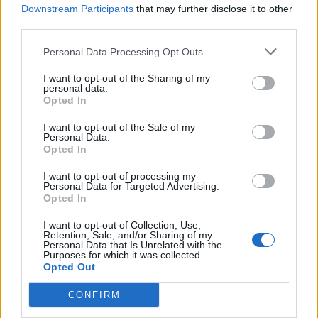
Downstream Participants
that may further disclose it to other
third parties.
Personal Data Processing Opt Outs
I want to opt-out of the Sharing of my
personal data.
Με επιμονή και συνέπεια αξιοποιούμε τα
Opted In
διαθέσιμα χρηματοδοτικά εργαλεία για να
I want to opt-out of the Sale of my
πετύχουμε απτούς και ουσιαστικούς στόχους προς
Personal Data.
όφελος της τοπικής κοινωνίας.
Opted In
Το συγκεκριμένο έργο, πέρα από την αναμενόμενη
I want to opt-out of processing my
εξοικονόμηση ενέργειας και τη μείωση των
Personal Data for Targeted Advertising.
Opted In
εκπομπών ρύπων, έχει ισχυρό κοινωνικό και
παιδαγωγικό αντίκτυπο, καθώς διαμορφώνει ένα
I want to opt-out of Collection, Use,
Retention, Sale, and/or Sharing of my
πιο ασφαλές, άνετο και σύγχρονο σχολικό
Personal Data that Is Unrelated with the
Purposes for which it was collected.
περιβάλλον για τα παιδιά μας, ενισχύοντας
Opted Out
έμπρακτα την εκπαιδευτική διαδικασία και την
CONFIRM
περιβαλλοντική ευαισθητοποίηση των μαθητών