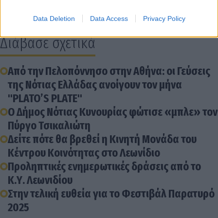
μας".
Data Deletion
Data Access
Privacy Policy
Διάβασε σχετικά
Από την Πελοπόννησο στην Αθήνα: oι Γεύσεις
της Νότιας Ελλάδας ανοίγουν τον μήνα
"PLATO’S PLATE"
Ο Δήμος Νότιας Κυνουρίας φώτισε «μπλε» τον
Πύργο Τσικαλιώτη
Δείτε πότε θα βρεθεί η Κινητή Μονάδα του
Κέντρου Κοινότητας στο Λεωνίδιο
Προληπτικές ενημερωτικές δράσεις από το
Κ.Υ. Λεωνιδίου
Στην τελική ευθεία για το Φεστιβάλ Παρατυρό
2025