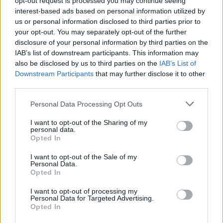
opt-out request is processed you may continue seeing
εποχής του Τρικούπη.
interest-based ads based on personal information utilized by
Εμείς λοιπόν λεμέ αυτά τα κονδύλια να πέσουνε για
us or personal information disclosed to third parties prior to
να γίνει καινούρια χάραξη γιατί μόνο με αυτόν τον
your opt-out. You may separately opt-out of the further
disclosure of your personal information by third parties on the
τρόπο θα γίνει βιώσιμος ο σιδηρόδρομος στην
IAB’s list of downstream participants. This information may
Πελοπόννησο ας γίνει η αρχή με αυτά τα 4
also be disclosed by us to third parties on the
IAB’s List of
εκατομμύρια
Downstream Participants
that may further disclose it to other
third parties.
Οι συνέπειες αυτής της πολιτικής είναι οδυνηρές
Personal Data Processing Opt Outs
για τα λαϊκά στρώματα. Πανάκριβες μεταφορές από
I want to opt-out of the Sharing of my
ιδιωτικούς ομίλους, πλουσιοπάροχες επιδοτήσεις
personal data.
Opted In
σε ιδιώτες (μόνο η Hellenik Train επιδοτείται με 50
εκατομμύρια ευρώ το χρόνο), χωρίς να κάνει αυτά
I want to opt-out of the Sale of my
Personal Data.
που οφείλει προσφέροντας ανασφάλεια και
Opted In
επικινδυνότητα όπως με τραγικό τρόπο βιώσαμε
I want to opt-out of processing my
το έγκλημα στα Τέμπη και όχι μόνο.
Personal Data for Targeted Advertising.
Opted In