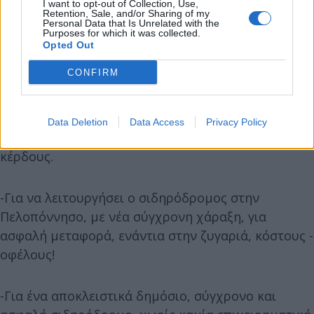
Εμείς τα συνταξιουχικά σωματεία στην Αρκαδία
I want to opt-out of Collection, Use,
Retention, Sale, and/or Sharing of my
καλούμε όλους τους φορείς, τα σωματεία, τους
Personal Data that Is Unrelated with the
Purposes for which it was collected.
περιβαλλοντικούς, αθλητικούς και άλλους
Opted Out
μαζικούς φορείς να ενώσουμε τις δυνάμεις μας και
CONFIRM
να παλέψουμε:
-Για σιδηρόδρομο στη Πελοπόννησο σύγχρονο -
Data Deletion
Data Access
Privacy Policy
ασφαλή - φθηνό - απαλλαγμένο από τις ράγες του
κέρδους.
-Για να λειτουργήσει ο σιδηρόδρομος στην
Πελοπόννησο, με νέα σύγχρονη χάραξη, για
ασφαλή μεταφορά, ενάντια στην ζυγαριά, κόστους -
οφέλους!
-Για ένα αποκλειστικά δημόσιο, σύγχρονο και