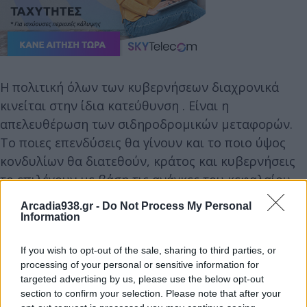
Η πολιτική όλων των κυβερνήσεων διαχρονικά
κινείται στην ίδια κατεύθυνση . Είναι η
απελευθέρωση των σιδηροδρομικών μεταφορών.
Το ποιες επενδύσεις θα γίνουν και το ποιο ύψος
κονδυλίων θα διατεθούν, κράτος και κυβερνήσεις
το επιλέγουν με βάση τις ανάγκες του κεφαλαίου,
την κερδοφορία των λίγων και όχι την ικανοποίηση
Arcadia938.gr -
Do Not Process My Personal
των σύγχρονων λαϊκών αναγκών.
Information
If you wish to opt-out of the sale, sharing to third parties, or
Για αυτό φτάσαμε στην εγκατάλειψη του
processing of your personal or sensitive information for
Σιδηροδρόμου στην Πελοπόννησο. Για αυτό
targeted advertising by us, please use the below opt-out
παρέμεινε για χρόνια η απαρχαιωμένη χάραξη της
section to confirm your selection. Please note that after your