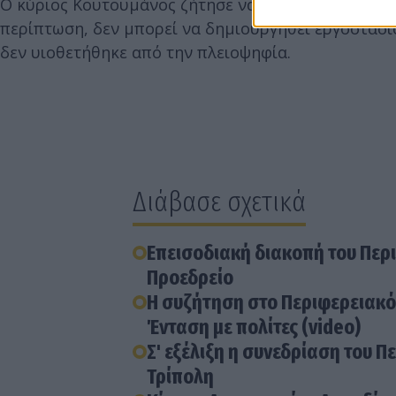
Ο κύριος Κουτουμάνος ζήτησε να υιοθετηθεί "ψήφι
περίπτωση, δεν μπορεί να δημιουργηθεί εργοστάσ
δεν υιοθετήθηκε από την πλειοψηφία.
Διάβασε σχετικά
Επεισοδιακή διακοπή του Περ
Προεδρείο
Η συζήτηση στο Περιφερειακό
Ένταση με πολίτες (video)
Σ' εξέλιξη η συνεδρίαση του 
Τρίπολη