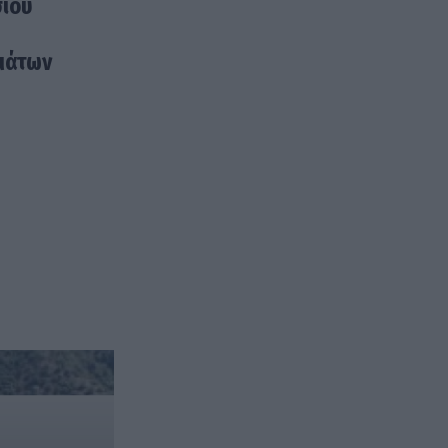
σίου
μάτων