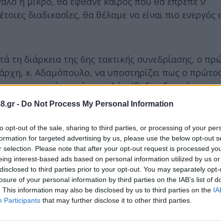
άλο ή μικρό, θα έφθανε καιρός που θα έπρεπε ν'
τοιες διαδικασίες, θα θέλαμε να είναι πιο ενεργός 
τά τη διάρκεια της 6ης τακτικής συνεδρίασης, ο πρ
ιάρχη, κ. Αδαμόπουλο, να υποστηρίζει πως ο πρώτος
ων απορριμμάτων είναι καλή μέθοδος διαχείρισης 
ποδείξει διεθνείς πρακτικές κι επιστημονικές μελ
8.gr -
Do Not Process My Personal Information
to opt-out of the sale, sharing to third parties, or processing of your per
formation for targeted advertising by us, please use the below opt-out s
r selection. Please note that after your opt-out request is processed y
eing interest-based ads based on personal information utilized by us or
disclosed to third parties prior to your opt-out. You may separately opt-
losure of your personal information by third parties on the IAB’s list of
. This information may also be disclosed by us to third parties on the
IA
Participants
that may further disclose it to other third parties.