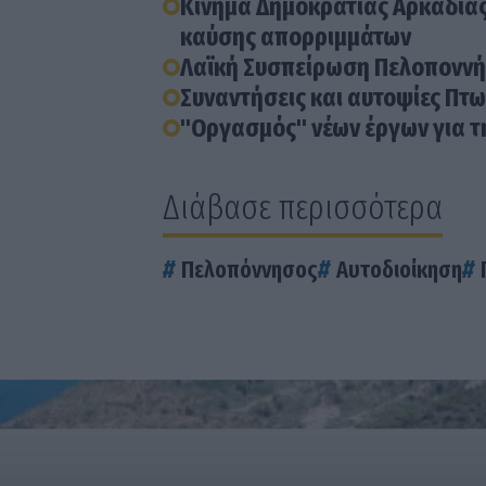
Κίνημα Δημοκρατίας Αρκαδίας
καύσης απορριμμάτων
Λαϊκή Συσπείρωση Πελοποννήσ
Συναντήσεις και αυτοψίες Πτω
"Οργασμός" νέων έργων για τ
Διάβασε περισσότερα
Πελοπόννησος
Αυτοδιοίκηση