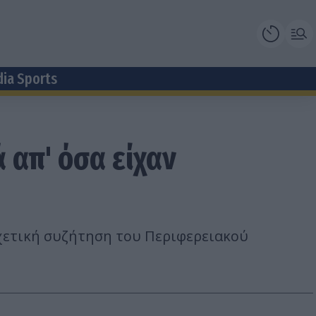
dia Sports
 απ' όσα είχαν
χετική συζήτηση του Περιφερειακού