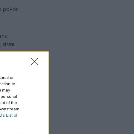
ο ρόλος
ώην
 είναι
του
έτες.
sonal or
ection to
ou may
 personal
out of the
 downstream
B’s List of