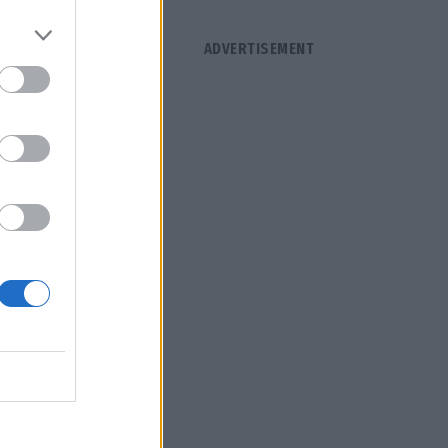
ήσεως,
υ αναφέρει
 Αρκαδία
ή
έτη