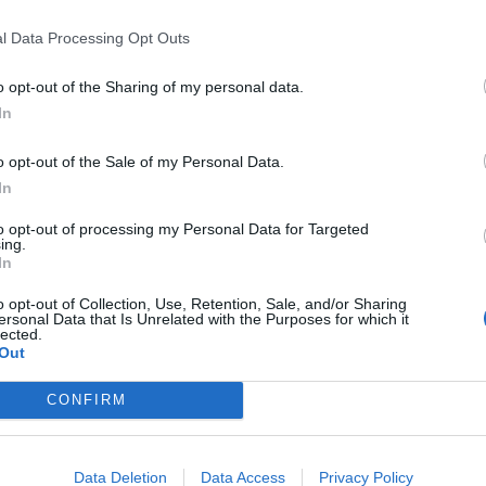
l Data Processing Opt Outs
o opt-out of the Sharing of my personal data.
αυτό, λέγοντας, μάλιστα, πως, επί δικής του διοικ
In
φευχθεί η πρακτική αυτή.
o opt-out of the Sale of my Personal Data.
In
οδότηση που ενέκρινε η πλειοψηφία του Συμβουλίο
to opt-out of processing my Personal Data for Targeted
ο περιβάλλον, αλλά η συγκεκριμένη ΣΜΠΕ πρέπει να
ing.
In
κά, δεν πρέπει να προβλέπεται μονάδα καύσης στην
o opt-out of Collection, Use, Retention, Sale, and/or Sharing
ersonal Data that Is Unrelated with the Purposes for which it
lected.
Out
ρνητικές, κάθετα, απέναντι στην καύση ως πρακτικ
 προφανώς, απέναντι στην εν λόγω στρατηγική μελ
CONFIRM
Data Deletion
Data Access
Privacy Policy