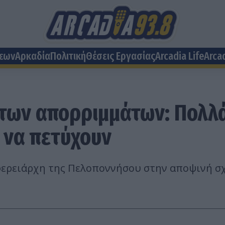
σεων
Αρκαδία
Πολιτική
Θέσεις Eργασίας
Arcadia Life
Arca
 των απορριμμάτων: Πολλά
 να πετύχουν
φερειάρχη της Πελοποννήσου στην αποψινή σ