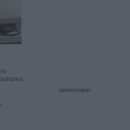
έτη
ραμέτρους
ν