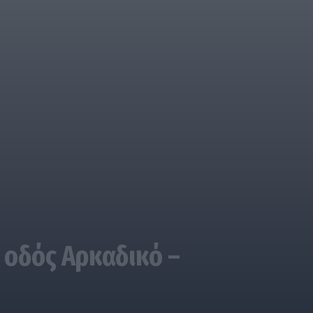
 οδός Αρκαδικό –