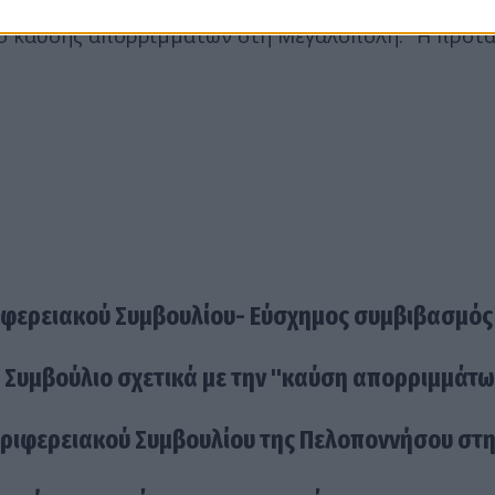
σμα" όπου αναφέρεται, μεταξύ άλλων, πως "Σε καμί
ιο καύσης απορριμμάτων στη Μεγαλόπολη." Η πρότ
ιφερειακού Συμβουλίου- Εύσχημος συμβιβασμός
 Συμβούλιο σχετικά με την "καύση απορριμμάτω
Περιφερειακού Συμβουλίου της Πελοποννήσου στ