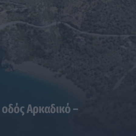
 οδός Αρκαδικό –