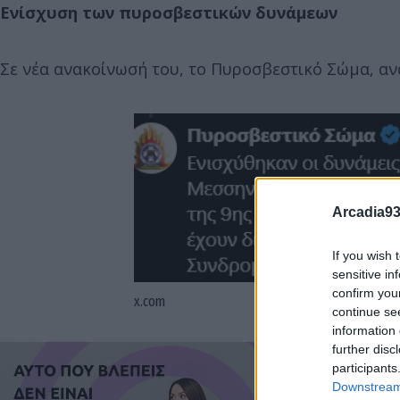
Ενίσχυση των πυροσβεστικών δυνάμεων
Σε νέα ανακοίνωσή του, το Πυροσβεστικό Σώμα, αν
Arcadia93
If you wish 
sensitive in
confirm you
x.com
continue se
information 
further disc
participants
Downstream 