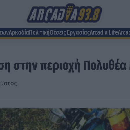
σεων
Αρκαδία
Πολιτική
Θέσεις Eργασίας
Arcadia Life
Arca
ση στην περιοχή Πολυθέα
ώματος