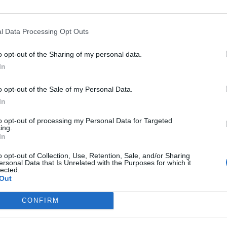
l Data Processing Opt Outs
o opt-out of the Sharing of my personal data.
In
o opt-out of the Sale of my Personal Data.
In
to opt-out of processing my Personal Data for Targeted
ing.
In
o opt-out of Collection, Use, Retention, Sale, and/or Sharing
ersonal Data that Is Unrelated with the Purposes for which it
lected.
Out
ταση στα Κύθηρα- Δυνάμεις από την Πελοπόννη
CONFIRM
εώργιο Αρχαίας Ολυμπίας
ορτυνία για αύριο Σάββατο