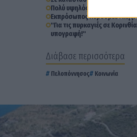
Πολύ υψηλός κίνδυνος πυρκαγ
Εκπρόσωπος Πυροσβεστικής: 
"Για τις πυρκαγιές σε Κορινθί
υπογραφή!"
Διάβασε περισσότερα
Πελοπόννησος
Κοινωνία