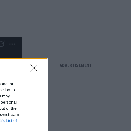
sonal or
ection to
ou may
 personal
out of the
 downstream
B’s List of