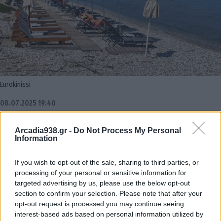
Eurokinissi
08.07.2025 19:40
Την αποκαλούν «σιωπηλή δολοφόνο» γιατί στερεί
Arcadia938.gr -
Do Not Process My Personal
ανθρώπινες ζωές – περισσότερες από όσες όλες οι
Information
φυσικές καταστροφές ετησίως , «αθόρυβα», μας
λέει στον flash.gr για τη ζέστη ο Δρ. Θοδωρής
If you wish to opt-out of the sale, sharing to third parties, or
processing of your personal or sensitive information for
Γιάνναρος, ερευνητής του Εθνικού Αστεροσκοπείου
targeted advertising by us, please use the below opt-out
Αθηνών – πυρομετεωρολόγος. Ο κ. Γιάνναρος
section to confirm your selection. Please note that after your
κρούει τον κώδωνα του κινδύνου μέσω του Flash
opt-out request is processed you may continue seeing
interest-based ads based on personal information utilized by
για τις ιδιαίτερα υψηλές θερμοκρασίες που