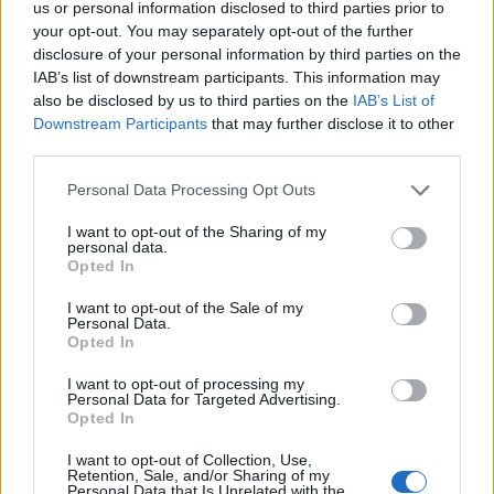
us or personal information disclosed to third parties prior to
πλήττουν τη χώρα,
your opt-out. You may separately opt-out of the further
disclosure of your personal information by third parties on the
Διαβάστε περισσότερα για τον
IAB’s list of downstream participants. This information may
also be disclosed by us to third parties on the
IAB’s List of
πυρομετεωρολόγο που μιλά αποκλειστικά
Downstream Participants
that may further disclose it to other
στον Flash: «Η ζέστη σκοτώνει σιωπηλά,
third parties.
έρχεται "καυτός" Αύγουστος»
Personal Data Processing Opt Outs
I want to opt-out of the Sharing of my
personal data.
Opted In
Διάβασε περισσότερα
I want to opt-out of the Sale of my
Personal Data.
Opted In
Ελλάδα
Καιρός
Κοινωνία
I want to opt-out of processing my
Personal Data for Targeted Advertising.
Opted In
I want to opt-out of Collection, Use,
Retention, Sale, and/or Sharing of my
Personal Data that Is Unrelated with the