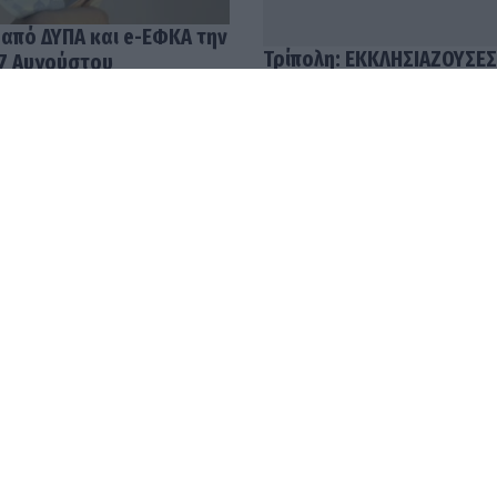
 από ΔΥΠΑ και e-ΕΦΚΑ την
Τρίπολη: ΕΚΚΛΗΣΙΑΖΟΥΣΕΣ
7 Αυγούστου
Αριστοφάνη - Σκηνοθετεί
Μουμουλίδης
58
04.08.2026 12:52
με τις υψηλότερες
Ανοίγει ο δρόμος για πλη
ην Ελλάδα – Μισθοί που
24.000 νέους αγρότες χω
και τις 10.000 ευρώ
ενημερότητα!
45
03.08.2026 14:54