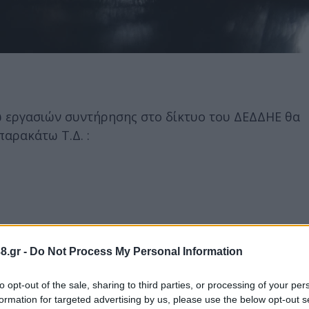
ω εργασιών συντήρησης στο δίκτυο του ΔΕΔΔΗΕ θα
αρακάτω Τ.Δ. :
8.gr -
Do Not Process My Personal Information
ΠΟΛΗΣ ΕΚΑΤΕΡΩΘΕΝ ΤΗΣ Ε.Ο. ΤΡΙΠΟΛΗΣ-ΣΠΑΡΤΗΣ ΑΠΟ
ΚΡΕΑΩΤΝ ΔΕΛΗ & ΕΚΑΤΕΡΩΘΕΝ ΤΗΣ ΕΠΑΡΧΙΑΚΗΣ Ο
to opt-out of the sale, sharing to third parties, or processing of your per
formation for targeted advertising by us, please use the below opt-out s