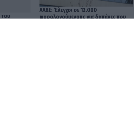
 του
ΑΑΔΕ: Έλεγχοι σε 12.000
 ο Θέμης
φορολογούμενους για δαπάνες που
υπερβαίνουν τα δηλωθέντα
εισοδήματα
04.08.2026 12:48
ρωμές σε
Ενοίκια: Υποχρεωτικές οι
ρίς
τραπεζικές πληρωμές από
την 1η Οκτωβρίου 2026