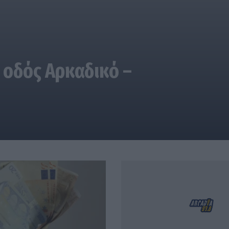
 οδός Αρκαδικό –