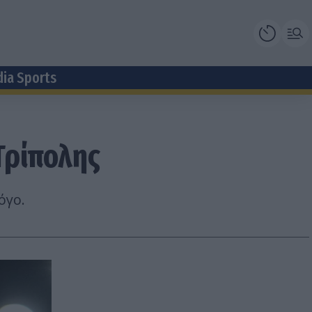
dia Sports
Τρίπολης
όγο.