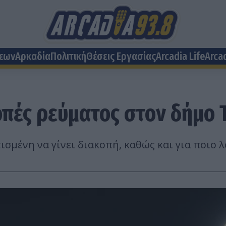
σεων
Αρκαδία
Πολιτική
Θέσεις Eργασίας
Arcadia Life
Arca
πές ρεύματος στον δήμο 
σμένη να γίνει διακοπή, καθώς και για ποιο λ