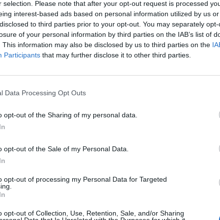
r selection. Please note that after your opt-out request is processed y
eing interest-based ads based on personal information utilized by us or
γι' αυτό λοιπόν οι εγκαταστάσεις και τα δίκτυα θα
disclosed to third parties prior to your opt-out. You may separately opt-
losure of your personal information by third parties on the IAB’s list of
. This information may also be disclosed by us to third parties on the
IA
Participants
that may further disclose it to other third parties.
l Data Processing Opt Outs
o opt-out of the Sharing of my personal data.
In
o opt-out of the Sale of my Personal Data.
In
to opt-out of processing my Personal Data for Targeted
ing.
In
στους αγωγούς ή σε άλλα στοιχεία του δικτύου, έστ
o opt-out of Collection, Use, Retention, Sale, and/or Sharing
ersonal Data that Is Unrelated with the Purposes for which it