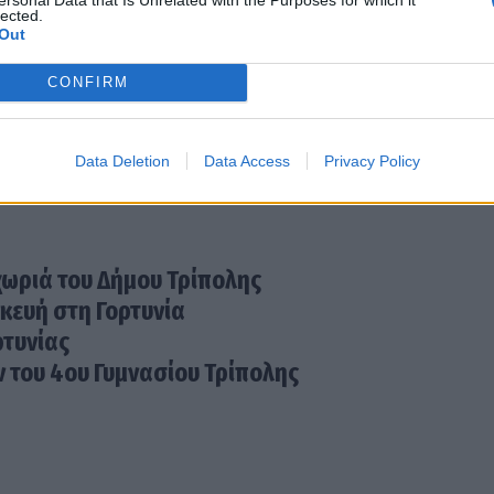
lected.
Out
4).
CONFIRM
Data Deletion
Data Access
Privacy Policy
χωριά του Δήμου Τρίπολης
κευή στη Γορτυνία
ρτυνίας
 του 4ου Γυμνασίου Τρίπολης