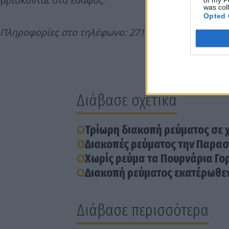
βρίσκονται στο έδαφος.
was col
Opted 
Πληροφορίες στο τηλέφωνο: 2710 / 373500 (Επιλογή 
Διάβασε σχετικά
Τρίωρη διακοπή ρεύματος σε 
Διακοπές ρεύματος την Παρασ
Χωρίς ρεύμα τα Πουρνάρια Γο
Διακοπή ρεύματος εκατέρωθεν
Διάβασε περισσότερα