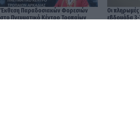
Έκθεση Παραδοσιακών Φορεσιών
Οι πληρωμές
στο Πνευματικό Κέντρο Τροπαίων
εβδομάδα 3-
04.08.2026 12:57
03.08.2026 14:
Οι δουλειές 
αποδοχές στ
φτάνουν έως 
04.08.2026 12: