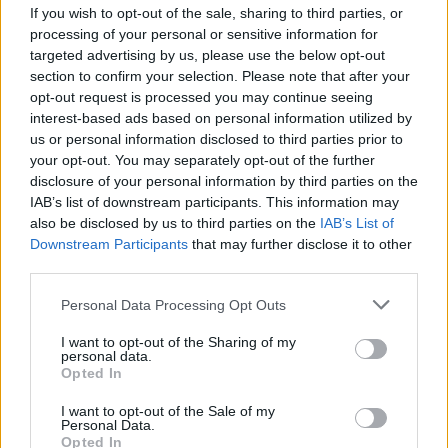
If you wish to opt-out of the sale, sharing to third parties, or
Δείτε όλες τις λεπτομέρειες
processing of your personal or sensitive information for
targeted advertising by us, please use the below opt-out
section to confirm your selection. Please note that after your
Διάβασε σχετικά
opt-out request is processed you may continue seeing
interest-based ads based on personal information utilized by
us or personal information disclosed to third parties prior to
Εγκρίθηκαν 15 προσλήψεις για
your opt-out. You may separately opt-out of the further
disclosure of your personal information by third parties on the
πυροπροστασία στον Δήμο Νότιας Κυνουρίας
IAB’s list of downstream participants. This information may
Αλλαξαν εικόνα παιδικές χαρές του δήμου
also be disclosed by us to third parties on the
IAB’s List of
Νότιας Κυνουρίας
Downstream Participants
that may further disclose it to other
third parties.
Πως θα τιμήσει ο Δήμος Νότιας Κυνουρίας τη
Διεθνή Ημέρα Μουσείων
Personal Data Processing Opt Outs
Τη Δευτέρα ξεκινούν οι αιτήσεις εγγραφής/
I want to opt-out of the Sharing of my
επανεγγραφής στον Παιδικό Σταθμό Δήμου
personal data.
Opted In
Νότιας Κυνουρίας
Ο Μανώλης Δολιανίτης πάντρεψε τον
I want to opt-out of the Sale of my
Personal Data.
Αντιδήμαρχο Νότιας Κυνουρίας
Opted In