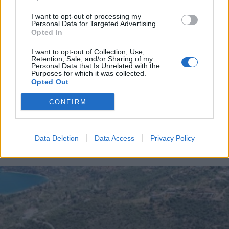
I want to opt-out of processing my
Personal Data for Targeted Advertising.
Διάβασε περισσότερα
Opted In
I want to opt-out of Collection, Use,
Retention, Sale, and/or Sharing of my
Δήμος Νότιας Κυνουρίας
Θέσεις εργασίας
Personal Data that Is Unrelated with the
Purposes for which it was collected.
Αρκαδία
Κοινωνία
Opted Out
CONFIRM
Data Deletion
Data Access
Privacy Policy