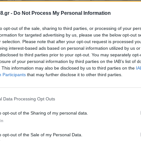
8.gr -
Do Not Process My Personal Information
to opt-out of the sale, sharing to third parties, or processing of your per
formation for targeted advertising by us, please use the below opt-out s
r selection. Please note that after your opt-out request is processed y
eing interest-based ads based on personal information utilized by us or
οίων οι 13 με σύμβαση εργασίας έως την ημέρα λήξ
disclosed to third parties prior to your opt-out. You may separately opt-
20 με σύμβαση μέχρι το τέλος Αυγούστου προχωρά 
losure of your personal information by third parties on the IAB’s list of
. This information may also be disclosed by us to third parties on the
IA
ην επίσημη ιστοσελίδα. Η διαδικασία των αιτήσεω
Participants
that may further disclose it to other third parties.
ην Τρίτη 26.
l Data Processing Opt Outs
o opt-out of the Sharing of my personal data.
In
o opt-out of the Sale of my Personal Data.