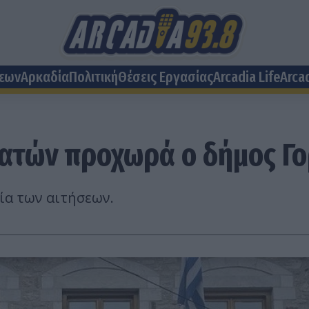
σεων
Αρκαδία
Πολιτική
Θέσεις Eργασίας
Arcadia Life
Arca
ατών προχωρά ο δήμος Γο
σία των αιτήσεων.