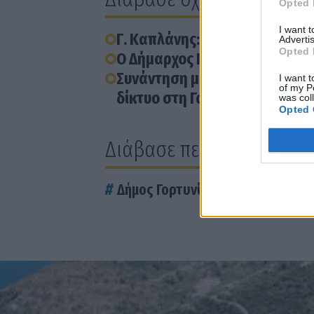
Opted 
I want 
Γ. Καπλάνης: Η Γορτυνία εκτό
Advertis
Opted 
Ο Δήμαρχος Γορτυνίας για την
Συνάντηση με τον υπουργό Υπ
I want t
of my P
δίκτυο στη Γορτυνία
was col
Opted 
Διάβασε περισσότερα
Δήμος Γορτυνίας
Θέσεις εργασί