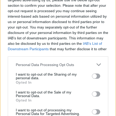
targeted advertising by us, please use the below opt-out
τα 10 ευρώ τα τελευταία χρόνια.
section to confirm your selection. Please note that after your
opt-out request is processed you may continue seeing
interest-based ads based on personal information utilized by
Διαβάστε σε ποια φέτα γυρίζουν την πλάτη
us or personal information disclosed to third parties prior to
όλο και περισσότεροι Έλληνες
your opt-out. You may separately opt-out of the further
disclosure of your personal information by third parties on the
IAB’s list of downstream participants. This information may
also be disclosed by us to third parties on the
IAB’s List of
Διάβασε σχετικά
Downstream Participants
that may further disclose it to other
third parties.
Πλήγμα για τη φέτα οι δασμοί Τραμπ-
Personal Data Processing Opt Outs
Aνήσυχοι οι Ελληνες παραγωγοί
I want to opt-out of the Sharing of my
Η ακρίβεια χτύπησε και το καφενείο της
personal data.
Opted In
Βουλής - Στα ύψη οι τιμές, γκρίνια από τους
βουλευτές
I want to opt-out of the Sale of my
Personal Data.
Opted In
Διάβασε περισσότερα
I want to opt-out of processing my
Personal Data for Targeted Advertising.