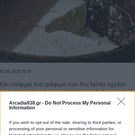
03.10.2025 16:51
Εάν υπάρχει ένα τρόφιμο που δεν λείπει σχεδόν
από κανένα ψυγείο στην Ελλάδα αυτό είναι η φέτα.
Οι Έλληνες δαπανούμε κάτι πάνω από 250 εκατ.
Arcadia938.gr -
Do Not Process My Personal
ευρώ (σ.σ. μόνο στα σούπερ μάρκετ) για να
Information
αγοράσουμε το αγαπημένο μας τυρί. Μάλιστα,
If you wish to opt-out of the sale, sharing to third parties, or
παρά την αντίθετη πεποίθηση, οι πωλήσεις
processing of your personal or sensitive information for
αυξάνονται παρά την παγίωση της τιμής πάνω από