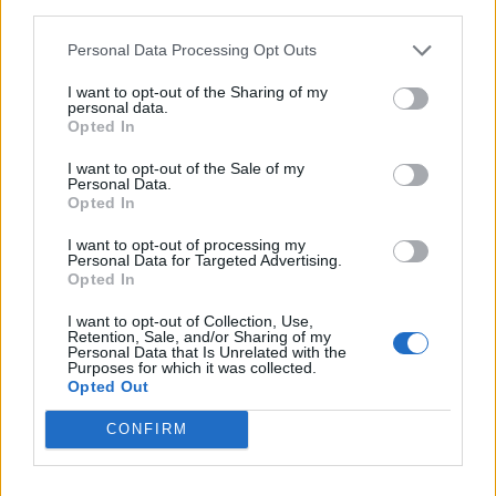
third parties.
Personal Data Processing Opt Outs
I want to opt-out of the Sharing of my
personal data.
Opted In
Ο Αντιδήμαρχος Τεχνικής Υπηρεσίας Γορτυνίας
I want to opt-out of the Sale of my
Personal Data.
Απόστολος Αποστολόπουλος συμμετείχε στο πάνελ
Opted In
της Βυτίνας και ανέφερε: Τα Τοπικά Πολεοδομικά
I want to opt-out of processing my
Σχέδια αποτελούν μετεξέλιξη των παλιών Γενικών
Personal Data for Targeted Advertising.
Πολεοδομικών Σχεδίων (ΓΠΣ) και Σχεδίων Χωρικής
Opted In
και Οικιστικής Οργάνωσης Ανοικτής Πόλης
I want to opt-out of Collection, Use,
(ΣΧΟΟΑΓΙ), με αντικείμενο τον στρατηγικό και
Retention, Sale, and/or Sharing of my
Personal Data that Is Unrelated with the
ρυθμιστικό σχεδιασμό, με ορίζοντα τα επόμενα 15
Purposes for which it was collected.
Opted Out
έτη, κατόπιν έγκρισης με Προεδρικό Διάταγμα. Τα
Τοπικά Πολεοδομικά Σχέδια (ΤΠΣ) διέπονται από
CONFIRM
τις αρχές της βιώσιμης χωρικής ανάπτυξης, η
οποία περιλαμβάνει τις χωρικές, εδαφικές και