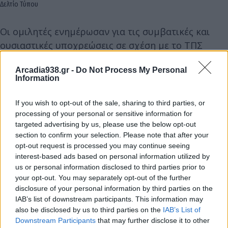
Δελτίο Τύπου
Οι ομιλητές ενημέρωσαν για τις συμβατικές και
ουσιαστικές υποχρεώσεις σε σχέση με το ΤΠΣ
(ευρύτερο πλαίσιο, στόχοι, περιεχόμενο,
Arcadia938.gr -
Do Not Process My Personal
χρονοδιάγραμμα, δημόσια διαβούλευση) και
Information
συνομίλησαν με το κοινό. Άκουσαν τους
προβληματισμούς και τα κρίσιμα θέματα που
If you wish to opt-out of the sale, sharing to third parties, or
απασχολούν τους Δημότες και απάντησαν σε
processing of your personal or sensitive information for
targeted advertising by us, please use the below opt-out
ερωτήματα που τέθηκαν από το κοινό.
section to confirm your selection. Please note that after your
opt-out request is processed you may continue seeing
interest-based ads based on personal information utilized by
us or personal information disclosed to third parties prior to
your opt-out. You may separately opt-out of the further
disclosure of your personal information by third parties on the
IAB’s list of downstream participants. This information may
also be disclosed by us to third parties on the
IAB’s List of
Downstream Participants
that may further disclose it to other