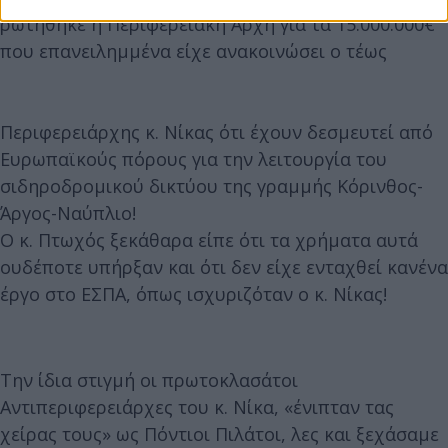
ρωτήθηκε η Περιφερειακή Αρχή για τα 15.000.000€
που επανειλημμένα είχε ανακοινώσει ο τέως
Περιφερειάρχης κ. Νίκας ότι έχουν δεσμευτεί από
Ευρωπαϊκούς πόρους για την λειτουργία του
σιδηροδρομικού δικτύου της γραμμής Κόρινθος-
Άργος-Ναύπλιο!
Ο κ. Πτωχός ξεκάθαρα είπε ότι τα χρήματα αυτά
ουδέποτε υπήρξαν και ότι δεν είχε ενταχθεί κανένα
έργο στο ΕΣΠΑ, όπως ισχυριζόταν ο κ. Νίκας!
Την ίδια στιγμή οι πρωτοκλασάτοι
Αντιπεριφερειάρχες του κ. Νίκα, «ένιπταν τας
χείρας τους» ως Πόντιοι Πιλάτοι, λες και ξεχάσαμε