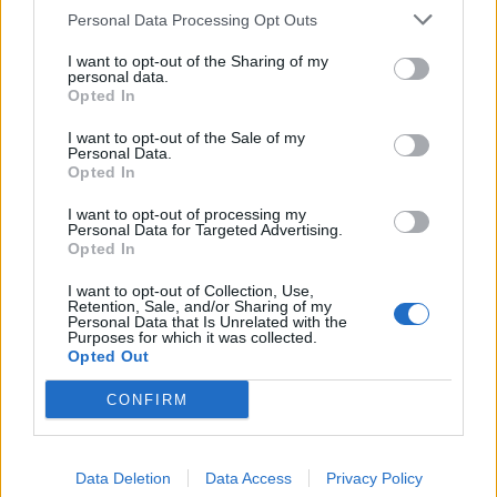
Δυστυχώς ο κ. Πτωχός απέρριψε την συγκεκριμένη
Personal Data Processing Opt Outs
πρόταση, την οποία υπερψήφισαν όλες οι
παρατάξεις της Αντιπολίτευσης, αποδεικνύοντας
I want to opt-out of the Sharing of my
personal data.
για ακόμη μία φορά ότι λειτουργεί ως «έμμισθος
Opted In
υπάλληλος» του κ. Μητσοτάκη οδηγώντας έτσι την
I want to opt-out of the Sale of my
Πελοπόννησο στον μαρασμό και στην απομόνωση.
Personal Data.
Opted In
I want to opt-out of processing my
Personal Data for Targeted Advertising.
Αξίζει να σημειωθεί ότι από την τοποθέτηση του κ.
Opted In
Πτωχού προέκυψε ξεκάθαρα ότι δεν είναι στις
I want to opt-out of Collection, Use,
προτεραιότητες της Περιφερειακής Αρχής η
Retention, Sale, and/or Sharing of my
Personal Data that Is Unrelated with the
επαναλειτουργία του σιδηροδρόμου και φυσικά
Purposes for which it was collected.
Opted Out
πως δεν υπάρχει κανένας σχεδιασμός προς αυτή
την κατεύθυνση!
CONFIRM
Data Deletion
Data Access
Privacy Policy
Σκηνές «απείρου κάλλους» παρακολουθήσαμε όταν