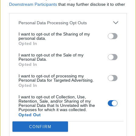
του Σχεδίου Δίκαιης Αναπτυξιακής Μετάβασης
Downstream Participants
that may further disclose it to other
third parties.
(ΣΔΑΜ), οι οποίοι πρέπει να είναι και να
αισθάνονται ασφαλείς και δεσμεύτηκε πως θα
Personal Data Processing Opt Outs
ληφθούν επιπρόσθετα μέτρα.
I want to opt-out of the Sharing of my
personal data.
Opted In
Παράλληλα, εξετάζεται και το ενδεχόμενο της
τοποθέτησης καμερών, όπως είχε σημειωθεί και
I want to opt-out of the Sale of my
Personal Data.
στη σύσκεψη που πραγματοποιήθηκε στην
Opted In
Καλαμάτα παρουσία του ιδίου, λίγες ημέρες μετά
I want to opt-out of processing my
την ανάληψη των καθηκόντων του. Η εμπέδωση
Personal Data for Targeted Advertising.
Opted In
του αισθήματος της ασφάλειας των πολιτών
άλλωστε, είναι μείζονος σημασίας ζήτημα και σε
I want to opt-out of Collection, Use,
Retention, Sale, and/or Sharing of my
αυτό θα δοθεί ειδικό βάρος τόσο από την πλευρά
Personal Data that Is Unrelated with the
Purposes for which it was collected.
της Αυτοδιοίκησης, όσο και της πολιτείας.
Opted Out
CONFIRM