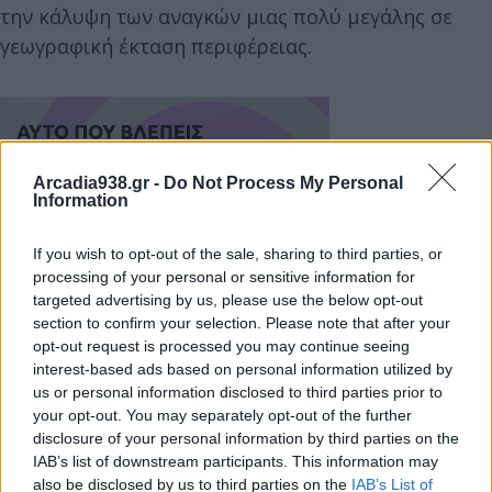
την κάλυψη των αναγκών μιας πολύ μεγάλης σε
γεωγραφική έκταση περιφέρειας.
Arcadia938.gr -
Do Not Process My Personal
Information
If you wish to opt-out of the sale, sharing to third parties, or
processing of your personal or sensitive information for
targeted advertising by us, please use the below opt-out
section to confirm your selection. Please note that after your
opt-out request is processed you may continue seeing
interest-based ads based on personal information utilized by
us or personal information disclosed to third parties prior to
your opt-out. You may separately opt-out of the further
Ο Υφυπουργός άκουσε προσεκτικά την κα
disclosure of your personal information by third parties on the
Γεωργακοπούλου που του έθεσε και το ζήτημα των
IAB’s list of downstream participants. This information may
εν δυνάμει επενδυτών της περιοχής στο πλαίσιο
also be disclosed by us to third parties on the
IAB’s List of