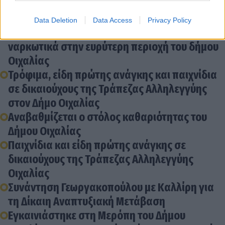
Διάβασε σχετικά
Data Deletion
Data Access
Privacy Policy
Χειροπέδες σε 63χρονο, που διακινούσε
ναρκωτικά στην ευρύτερη περιοχή του δήμου
Οιχαλίας
Τρόφιμα, είδη πρώτης ανάγκης και παιχνίδια
σε δικαιούχους της Τράπεζας Αλληλεγγύης
στον Δήμο Οιχαλίας
Αναβαθμίζεται ο στόλος καθαριότητας του
Δήμου Οιχαλίας
Παιχνίδια και είδη πρώτης ανάγκης σε
δικαιούχους της Τράπεζας Αλληλεγγύης
Οιχαλίας
Συνάντηση Γεωργακοπούλου με Καλλίρη για
τη Δίκαιη Αναπτυξιακή Μετάβαση
Εγκαινιάστηκε στη Μερόπη του Δήμου