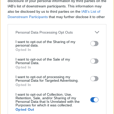
Μέχρι στιγμής δεν έχουν εντοπιστεί νέα ύποπτα
disclosure of your personal information by third parties on the
IAB’s list of downstream participants. This information may
κρούσματα στις εκτροφές που βρίσκονται υπό
also be disclosed by us to third parties on the
IAB’s List of
παρακολούθηση.
Downstream Participants
that may further disclose it to other
third parties.
Personal Data Processing Opt Outs
Διάβασε σχετικά
I want to opt-out of the Sharing of my
personal data.
Ευλογιά αιγοπροβάτων | Σε Κατάσταση
Opted In
Ειδικής Κινητοποίησης Πολιτικής Προστασίας
I want to opt-out of the Sale of my
Personal Data.
η Π.Ε. Αρκαδίας
Opted In
Εξέλιξη της επιζωοτίας της ευλογιάς
I want to opt-out of processing my
αιγοπροβάτων στην Περιφέρεια
Personal Data for Targeted Advertising.
Πελοποννήσου
Opted In
Νότια Κυνουρία: Ενημερωτική εκδήλωση για
I want to opt-out of Collection, Use,
Retention, Sale, and/or Sharing of my
τα κρούσματα ευλογιάς αιγοπροβάτων
Personal Data that Is Unrelated with the
Purposes for which it was collected.
"Ποια τα μέτρα της Περιφερειακής Αρχής για
Opted Out