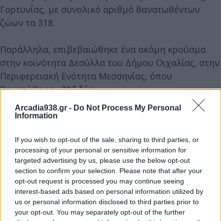
Γορτυνίας, με συνολικό αριθμό θανατωθέντων
ζώων τα 318.
Παράλληλα, επιβεβαιώθηκε ένα ακόμη κρούσμα
στην κοινότητα Δεσύλλα του Δήμου Οιχαλίας, στην
Περιφερειακή Ενότητα Μεσσηνίας, όπου
θανατώθηκαν 217 ζώα.
Arcadia938.gr -
Do Not Process My Personal
Οι Κτηνιατρικές Υπηρεσίες της Περιφέρειας
Information
Πελοποννήσου συνεχίζουν εντατικά τους ελέγχους
If you wish to opt-out of the sale, sharing to third parties, or
και την κλινική επιτήρηση σε όλες τις εκτροφές
processing of your personal or sensitive information for
που βρίσκονται εντός των ζωνών προστασίας και
targeted advertising by us, please use the below opt-out
επιτήρησης που έχουν οριστεί, εφαρμόζοντας
section to confirm your selection. Please note that after your
απαρέγκλιτα τα προβλεπόμενα μέτρα για τον
opt-out request is processed you may continue seeing
interest-based ads based on personal information utilized by
περιορισμό και την αντιμετώπιση της νόσου.
us or personal information disclosed to third parties prior to
your opt-out. You may separately opt-out of the further