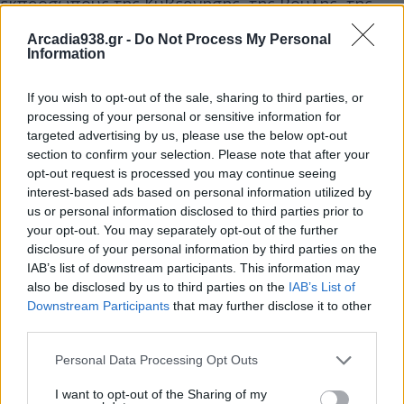
εκπροσώπους της Κυβέρνησης, της Βουλής, της
Εκκλησίας, Αντιπεριφερειάρχες, εκπροσώπους της
Arcadia938.gr -
Do Not Process My Personal
αυτοδιοίκησης, συλλόγους και επισκέπτες από όλη
Information
την Ελλάδα. Οι εκδηλώσεις ξεκίνησαν με την
If you wish to opt-out of the sale, sharing to third parties, or
επίσημη Δοξολογία στον Ιερό Ναό Παμμεγίστων
processing of your personal or sensitive information for
Ταξιαρχών, χοροστατούντος του Σεβασμιωτάτου
targeted advertising by us, please use the below opt-out
Μητροπολίτου Μάνης κ. Χρυσοστόμου Γ’, ενώ
section to confirm your selection. Please note that after your
ακολούθησε η μετάβαση στη θέση «Κοτρώνι».
opt-out request is processed you may continue seeing
interest-based ads based on personal information utilized by
us or personal information disclosed to third parties prior to
Εκεί, ο Δήμαρχος Ανατολικής Μάνης Πέτρος
your opt-out. You may separately opt-out of the further
Ανδρεάκος καλωσόρισε τους παρισταμένους και ο
disclosure of your personal information by third parties on the
IAB’s list of downstream participants. This information may
Σεβασμιώτατος Αρχιεπίσκοπος Κρήτης κ. Ευγένιος
also be disclosed by us to third parties on the
IAB’s List of
Β΄ εκφώνησε τον πανηγυρικό της ημέρας,
Downstream Participants
that may further disclose it to other
ανακηρυχθείς στη συνέχεια επίτιμος δημότης του
third parties.
Δήμου. Ιδιαίτερα συγκινητική στιγμή αποτέλεσε η
Personal Data Processing Opt Outs
αναπαράσταση της ορκωμοσίας των μανιάτικων
οικογενειών από μαθητές της Μάνης, ενώ
I want to opt-out of the Sharing of my