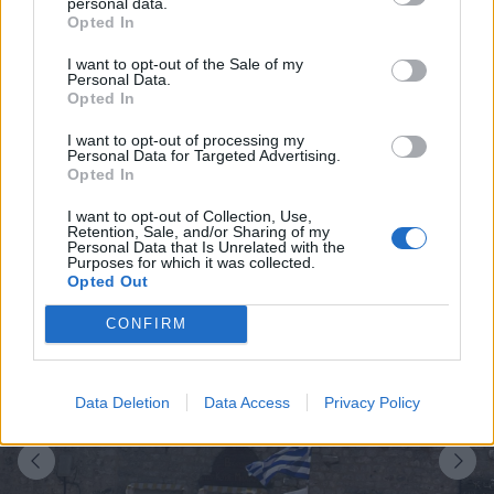
personal data.
πραγματοποιήθηκε και η αδελφοποίηση του Δήμου
Opted In
Ανατολικής Μάνης με τον Δήμο Πάργας.
I want to opt-out of the Sale of my
Personal Data.
Opted In
Οι εκδηλώσεις κορυφώθηκαν στην Πλατεία
Αθανάτων με την απόδοση τιμών στους ήρωες της
I want to opt-out of processing my
Personal Data for Targeted Advertising.
Μάνης, επιμνημόσυνη δέηση, κατάθεση στεφάνων
Opted In
και την παρέλαση μαθητών, στρατιωτικών
I want to opt-out of Collection, Use,
τμημάτων και συλλόγων.
Retention, Sale, and/or Sharing of my
Personal Data that Is Unrelated with the
Purposes for which it was collected.
Opted Out
CONFIRM
Data Deletion
Data Access
Privacy Policy