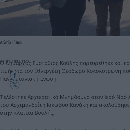
Δελτίο Τύπου
03.02.2025 11:13
Ο Δήμαρχος Ευστάθιος Κούλης παρευρέθηκε και κα
τιμής για τον Εθνεργέτη Θεόδωρο Κολοκοτρώνη που
Παγγορτυνιακή Ένωση.
Τελέστηκε Αρχιερατικό Μνημόσυνο στον Ιερό Ναό Α
του Αρχιμανδρίτη Ιάκωβου Κανάκη και ακολούθησ
στην πλατεία Βουλής,.