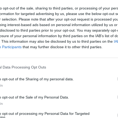
to opt-out of the sale, sharing to third parties, or processing of your per
formation for targeted advertising by us, please use the below opt-out s
r selection. Please note that after your opt-out request is processed y
eing interest-based ads based on personal information utilized by us or
με να τιμούμε τους προγόνους που με το αίμα του
disclosed to third parties prior to your opt-out. You may separately opt-
ό το παρελθόν μπορούμε ως έθνος να έχουμε παρό
losure of your personal information by third parties on the IAB’s list of
α μας", δήλωσε ο Δήμαρχος Γορτυνίας Ευστάθιος Κού
. This information may also be disclosed by us to third parties on the
IA
Participants
that may further disclose it to other third parties.
l Data Processing Opt Outs
o opt-out of the Sharing of my personal data.
In
o opt-out of the Sale of my Personal Data.
In
to opt-out of processing my Personal Data for Targeted
ing.