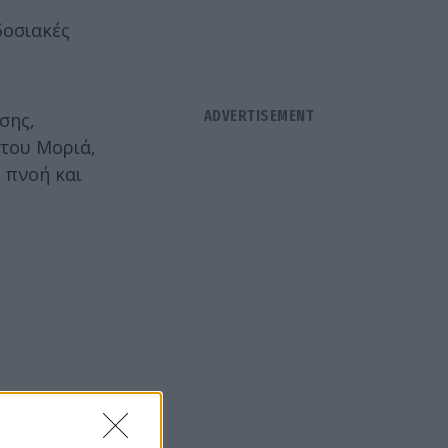
δοσιακές
σης,
 του Μοριά,
 πνοή και