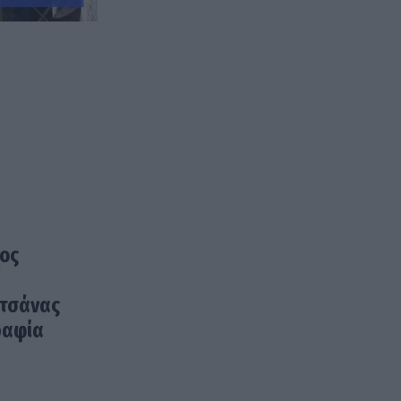
χος
ητσάνας
ραφία