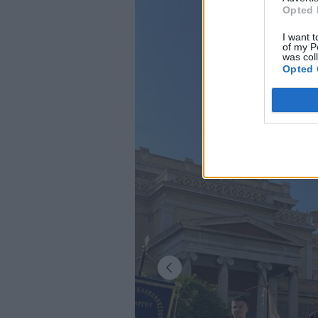
Opted 
I want t
of my P
was col
Opted 