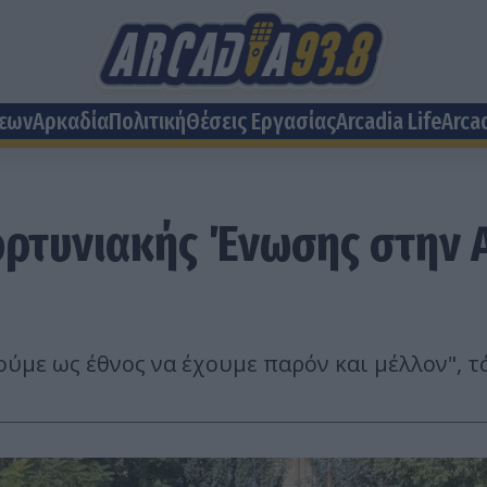
σεων
Αρκαδία
Πολιτική
Θέσεις Eργασίας
Arcadia Life
Arca
ρτυνιακής Ένωσης στην Α
με ως έθνος να έχουμε παρόν και μέλλον", τ