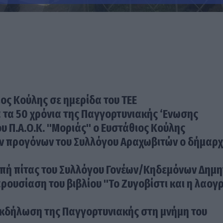
ος Κούλης σε ημερίδα του ΤΕΕ
 τα 50 χρόνια της Παγγορτυνιακής ‘Ενωσης
υ Π.Α.Ο.Κ. "Μοριάς" ο Ευστάθιος Κούλης
ν προγόνων του Συλλόγου Αραχωβιτών ο δήμαρ
οπή πίτας του Συλλόγου Γονέων/Κηδεμόνων Δημ
ρουσίαση του βιβλίου "Το Ζυγοβίστι και η λαογ
κδήλωση της Παγγορτυνιακής στη μνήμη του