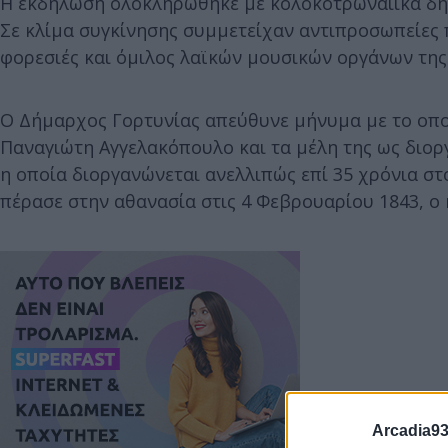
Η εκδήλωση ολοκληρώθηκε με κολοκοτρωναίικα δημ
Σε κλίμα συγκίνησης συμμετείχαν αντιπροσωπείες
φορεσιές και όμιλος λαϊκών μουσικών οργάνων της
Ο Δήμαρχος Γορτυνίας απεύθυνε μήνυμα με το οπο
Παναγιώτη Αγγελακόπουλο και τα μέλη της ως διορ
η οποία διοργανώνεται ανελλιπώς επί 35 χρόνια στ
πέρασε στην αθανασία στις 4 Φεβρουαρίου 1843, 
Arcadia93