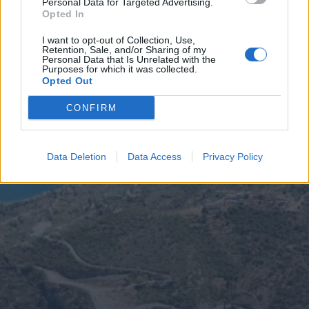
Διάβασε περισσότερα
Personal Data for Targeted Advertising.
Opted In
I want to opt-out of Collection, Use,
Εκδηλώσεις
Arcadia Life
Retention, Sale, and/or Sharing of my
Personal Data that Is Unrelated with the
Purposes for which it was collected.
Opted Out
CONFIRM
Data Deletion
Data Access
Privacy Policy