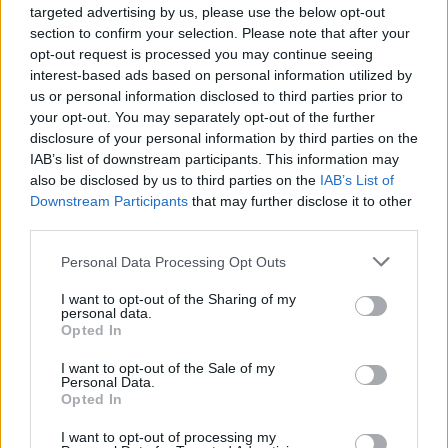
targeted advertising by us, please use the below opt-out
τοπικούς χορούς και έθιμα. Η βραδιά θα συνεχιστεί
section to confirm your selection. Please note that after your
με παραδοσιακή γουρνοπούλα, άφθονο κρασί και
opt-out request is processed you may continue seeing
ζωντανή μουσική που υπόσχεται να κρατήσει το
interest-based ads based on personal information utilized by
us or personal information disclosed to third parties prior to
κέφι αμείωτο μέχρι τις πρώτες πρωινές ώρες.
your opt-out. You may separately opt-out of the further
disclosure of your personal information by third parties on the
IAB’s list of downstream participants. This information may
Διάβασε σχετικά
also be disclosed by us to third parties on the
IAB’s List of
Downstream Participants
that may further disclose it to other
third parties.
Καμία απαγόρευση στις ψησταριές των
Personal Data Processing Opt Outs
πανηγυριών - Διευκρινίσεις από την
κυβέρνηση
I want to opt-out of the Sharing of my
personal data.
Βουκολική Διαταραχή-Ένα παραδοσιακό
Opted In
πανηγύρι μυθικών διαστάσεων στο 2ο
I want to opt-out of the Sale of my
Φεστιβάλ Αναρρίχησης Νεστάνης
Personal Data.
Opted In
I want to opt-out of processing my