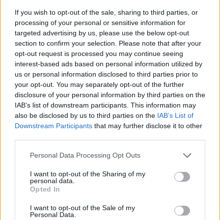
Την άνοιξη του 1823, εντός του τότε περιβολιού
If you wish to opt-out of the sale, sharing to third parties, or
που βρίσκεται σήμερα η μνημειακή φλαμουριά,
processing of your personal or sensitive information for
πραγματοποιήθηκε η Β΄ Εθνική Συνέλευση των
targeted advertising by us, please use the below opt-out
Ελλήνων (Β’ Εθνοσυνέλευση Άστρους), τα πρακτικά
section to confirm your selection. Please note that after your
opt-out request is processed you may continue seeing
της οποίας υπεγράφησαν εντός του διδακτηρίου
interest-based ads based on personal information utilized by
της Σχολής από 128 Πληρεξουσίους, μεταξύ των
us or personal information disclosed to third parties prior to
οποίων και ο Κολοκοτρώνης. Έτσι, το μνημειακό
your opt-out. You may separately opt-out of the further
disclosure of your personal information by third parties on the
δέντρο αποτελεί εμβληματικό μάρτυρα αυτής της
IAB’s list of downstream participants. This information may
σημαντικής ιστορικής στιγμής της Ελληνικής
also be disclosed by us to third parties on the
IAB’s List of
Επανάστασης.
Downstream Participants
that may further disclose it to other
third parties.
Σύμφωνα με τον Καθηγητή Αρχαιολογίας κ.
Personal Data Processing Opt Outs
Φάκλαρη, είναι λανθασμένο ότι σύμφωνα με την
I want to opt-out of the Sharing of my
αστρεινή παράδοση το γνωστό ως
personal data.
Opted In
«κολοκοτρωναίικο τραπέζι», που παρέθεσε ο
Κολοκοτρώνης στον πρίγκιπα Δ. Υψηλάντη στις 20
I want to opt-out of the Sale of my
Personal Data.
Ιουνίου 1821, έλαβε χώρα εντός του τότε