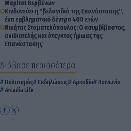
Μαρίτσι Βερβένων
Κινδυνεύει η "βελανιδιά της Επανάστασης",
ένα εμβληματικό δέντρο 400 ετών
Νικήτας Σταματελόπουλος: Ο ασυμβίβαστος,
ανιδιοτελής και άτεγκτος ήρωας της
Επανάστασης
Διάβασε περισσότερα
Πολιτισμός
Εκδηλώσεις
Αρκαδία
Κοινωνία
Arcadia Life