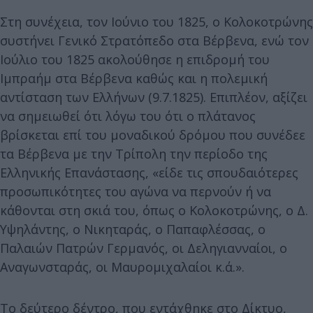
Στη συνέχεια, τον Ιούνιο του 1825, ο Κολοκοτρώνης
συστήνει Γενικό Στρατόπεδο στα Βέρβενα, ενώ τον
Ιούλιο του 1825 ακολούθησε η επιδρομή του
Ιμπραήμ στα Βέρβενα καθώς και η πολεμική
αντίσταση των Ελλήνων (9.7.1825). Επιπλέον, αξίζει
να σημειωθεί ότι λόγω του ότι ο πλάτανος
βρίσκεται επί του μοναδικού δρόμου που συνέδεε
τα Βέρβενα με την Τρίπολη την περίοδο της
Ελληνικής Επανάστασης, «είδε τις σπουδαιότερες
προσωπικότητες του αγώνα να περνούν ή να
κάθονται στη σκιά του, όπως ο Κολοκοτρώνης, ο Δ.
Υψηλάντης, ο Νικηταράς, ο Παπαφλέσσας, ο
Παλαιών Πατρών Γερμανός, οι Δεληγιανναίοι, ο
Αναγωνσταράς, οι Μαυρομιχαλαίοι κ.ά.».
Το δεύτερο δέντρο, που εντάχθηκε στο Δίκτυο,