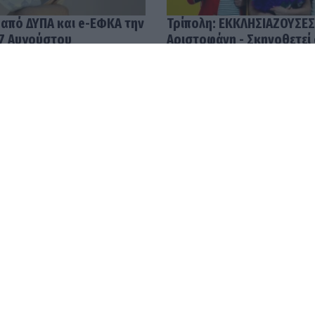
 από ΔΥΠΑ και e-ΕΦΚΑ την
Τρίπολη: ΕΚΚΛΗΣΙΑΖΟΥΣΕΣ
7 Αυγούστου
Αριστοφάνη - Σκηνοθετεί
Μουμουλίδης
58
04.08.2026 12:52
με τις υψηλότερες
Ανοίγει ο δρόμος για πλη
ην Ελλάδα – Μισθοί που
24.000 νέους αγρότες χω
και τις 10.000 ευρώ
ενημερότητα!
45
03.08.2026 14:54