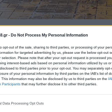
8.gr -
Do Not Process My Personal Information
ντας πως ισχυρές βροχές και καταιγίδες προβλέπον
to opt-out of the sale, sharing to third parties, or processing of your per
ς Κυριακής σε δέκα περιοχές και συγκεκριμένα στη
formation for targeted advertising by us, please use the below opt-out s
ωλοακαρνανία, στην Αχαΐα, στην Ηλεία, στη Μεσσηνί
r selection. Please note that after your opt-out request is processed y
ή Γραμματεία Πολιτικής Προστασίας
eing interest-based ads based on personal information utilized by us or
disclosed to third parties prior to your opt-out. You may separately opt-
losure of your personal information by third parties on the IAB’s list of
υργείου Κλιματικής Κρίσης και Πολιτικής Προστασία
. This information may also be disclosed by us to third parties on the
IA
Participants
that may further disclose it to other third parties.
περιφέρειες και τους δήμους της χώρας, ώστε να βρ
ιμένου να αντιμετωπίσουν άμεσα τις επιπτώσεις απ
l Data Processing Opt Outs