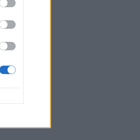
κτικοί,
 των