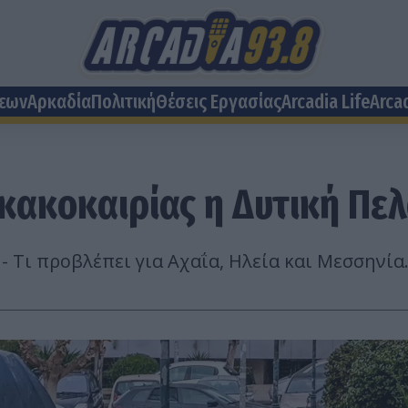
σεων
Αρκαδία
Πολιτική
Θέσεις Eργασίας
Arcadia Life
Arca
ς κακοκαιρίας η Δυτική Π
- Τι προβλέπει για Αχαΐα, Ηλεία και Μεσσηνία