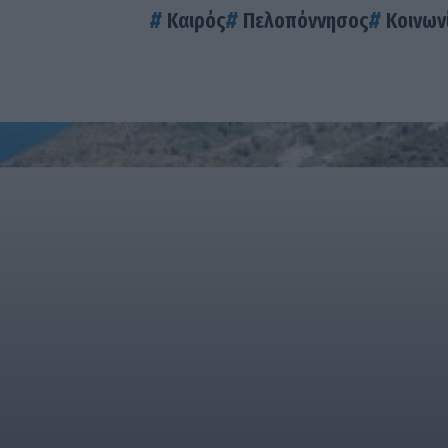
Καιρός
Πελοπόννησος
Κοινων