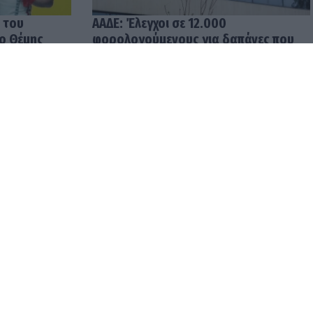
 του
ΑΑΔΕ: Έλεγχοι σε 12.000
 ο Θέμης
φορολογούμενους για δαπάνες που
υπερβαίνουν τα δηλωθέντα
εισοδήματα
04.08.2026 12:48
ρωμές σε
Ενοίκια: Υποχρεωτικές οι
ρίς
τραπεζικές πληρωμές από
την 1η Οκτωβρίου 2026