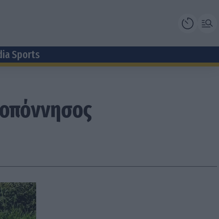
dia Sports
ελοπόννησος
.