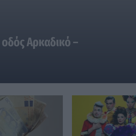
 οδός Αρκαδικό –