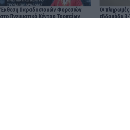
Έκθεση Παραδοσιακών Φορεσιών
Οι πληρωμές
στο Πνευματικό Κέντρο Τροπαίων
εβδομάδα 3-
04.08.2026 12:57
03.08.2026 14:
Οι δουλειές 
αποδοχές στ
φτάνουν έως 
04.08.2026 12: