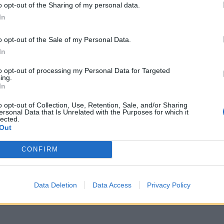
ας συνιστά στους πολίτες να είναι ιδιαίτερα προσε
o opt-out of the Sharing of my personal data.
από κινδύνους που προέρχονται από την εκδήλωση
In
o opt-out of the Sale of my Personal Data.
In
to opt-out of processing my Personal Data for Targeted
ing.
In
o opt-out of Collection, Use, Retention, Sale, and/or Sharing
ersonal Data that Is Unrelated with the Purposes for which it
lected.
 Σεπτεμβρίου
Out
ου καιρού εξέδωσε η Ε.Μ.Υ.
CONFIRM
ία - Τι να προσέξουν οι πολίτες
 Σεπτεμβρίου
Data Deletion
Data Access
Privacy Policy