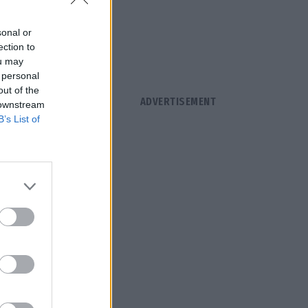
άτωθι
sonal or
ection to
ou may
 personal
out of the
 downstream
B’s List of
πή
κλοφορίας,
ματικότητας,
ση και