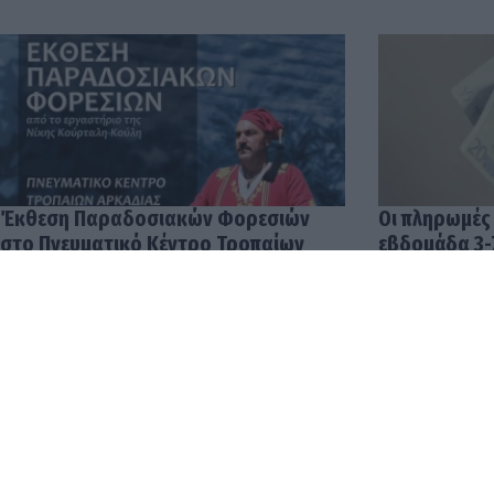
Έκθεση Παραδοσιακών Φορεσιών
Οι πληρωμές
στο Πνευματικό Κέντρο Τροπαίων
εβδομάδα 3-
04.08.2026 12:57
03.08.2026 14: