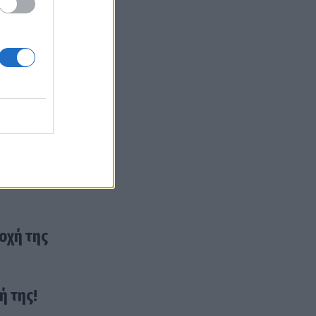
 στην
οχή της
ή της!