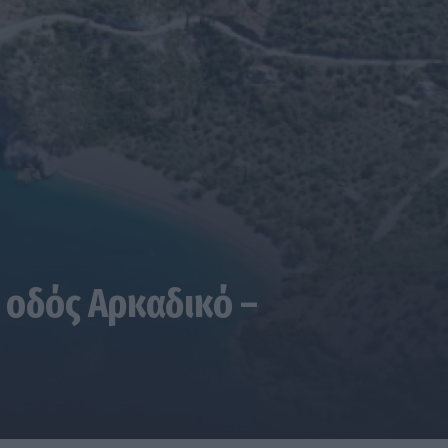
 οδός Αρκαδικό –