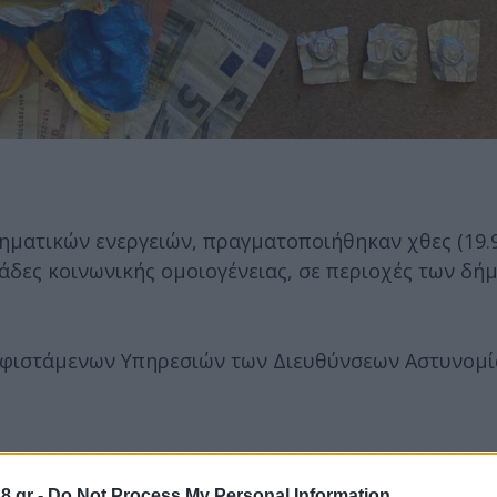
ηματικών ενεργειών, πραγματοποιήθηκαν χθες (19.9
άδες κοινωνικής ομοιογένειας, σε περιοχές των δή
υφιστάμενων Υπηρεσιών των Διευθύνσεων Αστυνομί
8.gr -
Do Not Process My Personal Information