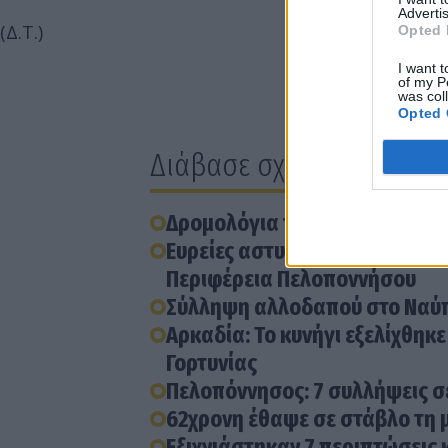
Advertis
(Δ.Τ.)
Opted 
I want t
of my P
was col
Opted 
Διάβασε σχετικά
Δρομολόγια των Κινητών Αστ
Ευρείες αστυνομικές επιχειρή
Περιφέρεια Πελοποννήσου
Σύλληψη αλλοδαπού στο Ναύπ
Αρκαδία: Το κυνήγι εξελίχθηκ
Γορτυνίας
Πελοπόννησος: 7 συλλήψεις σ
62χρονη έθαψε σε στάβλο τη μη
Εξιχνιάστηκαν 7 περιπτώσεις