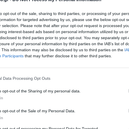
 -7- άτομα, ενώ συνελήφθησαν -7- άτομα, για τα κ
to opt-out of the sale, sharing to third parties, or processing of your per
formation for targeted advertising by us, please use the below opt-out s
μού,
r selection. Please note that after your opt-out request is processed y
eing interest-based ads based on personal information utilized by us or
disclosed to third parties prior to your opt-out. You may separately opt-
losure of your personal information by third parties on the IAB’s list of
. This information may also be disclosed by us to third parties on the
IA
Participants
that may further disclose it to other third parties.
-10- άτομα, ενώ συνελήφθησαν -10- άτομα, για κλο
l Data Processing Opt Outs
δα βεβαιώθηκε -1- παράβαση του Κώδικα Οδικής Κυ
υ Κώδικα Οδικής Κυκλοφορίας.
o opt-out of the Sharing of my personal data.
In
ύν τόσο στην πρόληψη και την καταστολή της εγκλη
o opt-out of the Sale of my Personal Data.
των πολιτών, ενώ θα συνεχιστούν με αμείωτη έντα
In
 Πελοποννήσου.
to opt-out of processing my Personal Data for Targeted