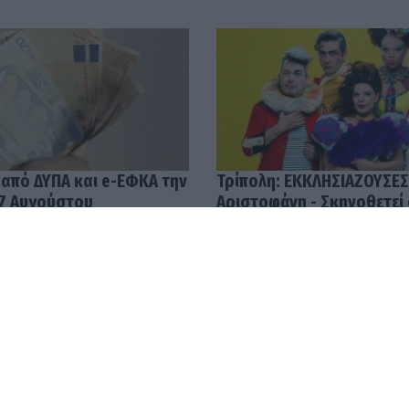
 από ΔΥΠΑ και e-ΕΦΚΑ την
Τρίπολη: ΕΚΚΛΗΣΙΑΖΟΥΣΕΣ
7 Αυγούστου
Αριστοφάνη - Σκηνοθετεί
Μουμουλίδης
58
04.08.2026 12:52