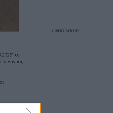
.2025) το
μων Άργους-
ας