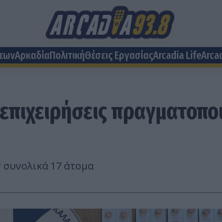
σεων
Αρκαδία
Πολιτική
Θέσεις Eργασίας
Arcadia Life
Arca
 επιχειρήσεις πραγματοπο
 συνολικά 17 άτομα