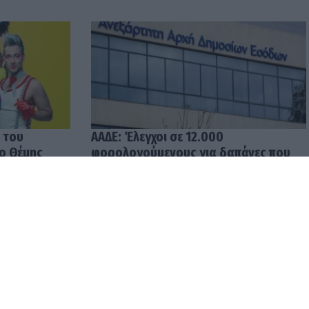
 του
ΑΑΔΕ: Έλεγχοι σε 12.000
 ο Θέμης
φορολογούμενους για δαπάνες που
υπερβαίνουν τα δηλωθέντα
εισοδήματα
04.08.2026 12:48