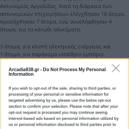
Αστυνομίας Αργολίδας. Κατά τη διάρκεια των
αστυνομικών επιχειρήσεων ελέγχθησαν 18 άτομα,
προσήχθησαν 7 άτομα, ενώ συνελήφθησαν 4
άτομα, για τα κάτωθι αδικήματα:
3 άτομα, για κλοπή ηλεκτρικής ενέργειας και
1 άτομο, για παράνομο υπαίθριο εμπόριο.
Arcadia938.gr -
Do Not Process My Personal
Τέλος, στο πλαίσιο της επιχείρησης, βεβαιώθηκε
Information
-1- παράβαση του Κώδικα Οδικής Κυκλοφορίας. Οι
δράσεις αυτές είναι στοχευμένες και αποσκοπούν
If you wish to opt-out of the sale, sharing to third parties, or
τόσο στην πρόληψη και την καταστολή της
processing of your personal or sensitive information for
targeted advertising by us, please use the below opt-out
εγκληματικότητας, όσο και στην εμπέδωση του
section to confirm your selection. Please note that after your
αισθήματος ασφάλειας των πολιτών, ενώ θα
opt-out request is processed you may continue seeing
συνεχιστούν με αμείωτη ένταση και ενδιαφέρον, σε
interest-based ads based on personal information utilized by
us or personal information disclosed to third parties prior to
όλες τις περιοχές της Περιφέρειας Πελοποννήσου.