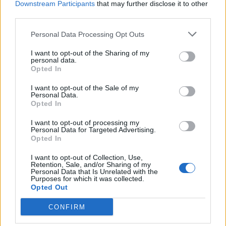
Οι δράσεις αυτές είναι στοχευμένες και
Downstream Participants
that may further disclose it to other
αποσκοπούν τόσο στην πρόληψη και την
third parties.
καταστολή της εγκληματικότητας, όσο και στην
Personal Data Processing Opt Outs
εμπέδωση του αισθήματος ασφάλειας των πολιτών,
ενώ θα συνεχιστούν με αμείωτη ένταση και
I want to opt-out of the Sharing of my
personal data.
ενδιαφέρον, σε όλες τις περιοχές της Περιφέρειας
Opted In
Πελοποννήσου.
I want to opt-out of the Sale of my
Personal Data.
Opted In
Διάβασε σχετικά
I want to opt-out of processing my
Personal Data for Targeted Advertising.
Opted In
Λακωνία: Συνελήφθη 17χρονος για
I want to opt-out of Collection, Use,
διακεκριμένη περίπτωση κλοπής
Retention, Sale, and/or Sharing of my
Personal Data that Is Unrelated with the
Για ένα ολόκληρο μήνα χωρίς Κινητές
Purposes for which it was collected.
Opted Out
Αστυνομικές Μονάδες η Αρκαδία!
Αρκαδία: Κυκλοφοριακές ρυθμίσεις από την
CONFIRM
ΕΛ.ΑΣ. λόγω καιρικών συνθηκών