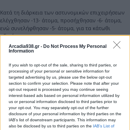
Κατά τη διάρκεια των αστυνομικών επιχειρήσεων
ελέγχθησαν -13- άτομα, προσήχθησαν -6- άτομα,
ενώ συνελήφθησαν -5- άτομα, για τα κάτωθι
αδικήματα:
• -2- άτομα, για κλοπή ηλεκτρικής ενέργειας,
Arcadia938.gr -
Do Not Process My Personal
• -1- άτομο, για παράβαση του Κώδικα Οδικής
Information
Κυκλοφορίας,
If you wish to opt-out of the sale, sharing to third parties, or
• -1- άτομο, για στέρηση δελτίου ταυτότητας και
processing of your personal or sensitive information for
• -1- άτομο, για παραμέληση εποπτείας ανηλίκου.
targeted advertising by us, please use the below opt-out
section to confirm your selection. Please note that after your
opt-out request is processed you may continue seeing
Τέλος, στο πλαίσιο της επιχείρησης, βεβαιώθηκαν
interest-based ads based on personal information utilized by
-3- παραβάσεις του Κώδικα Οδικής Κυκλοφορίας,
us or personal information disclosed to third parties prior to
πραγματοποιήθηκε -1- ακινητοποίηση οχήματος,
your opt-out. You may separately opt-out of the further
ενώ κατασχέθηκαν ηλεκτρικά καλώδια.
disclosure of your personal information by third parties on the
IAB’s list of downstream participants. This information may
also be disclosed by us to third parties on the
IAB’s List of