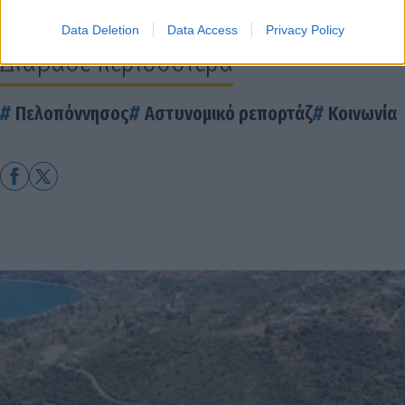
Data Deletion
Data Access
Privacy Policy
Διάβασε περισσότερα
Πελοπόννησος
Αστυνομικό ρεπορτάζ
Κοινωνία