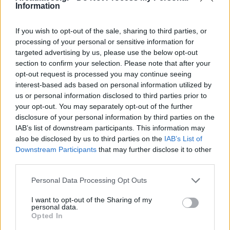
Information
Παράλληλα, ενημέρωσε ότι η Γενική Γραμματεία
Δασών, με πρόσφατο έγγραφό της προς τα
If you wish to opt-out of the sale, sharing to third parties, or
Δασαρχεία με θέμα «Σχέδιο Προστασίας Δασών για
processing of your personal or sensitive information for
το έτος 2026», έχει ζητήσει από τις κατά τόπους
targeted advertising by us, please use the below opt-out
section to confirm your selection. Please note that after your
δασικές υπηρεσίες, ιδίως στις περιοχές όπου
opt-out request is processed you may continue seeing
εμφανίζεται ήδη το πρόβλημα, να καταγράψουν τις
interest-based ads based on personal information utilized by
αναγκαίες ενέργειες που εκτιμούν ότι πρέπει να
us or personal information disclosed to third parties prior to
your opt-out. You may separately opt-out of the further
υλοποιηθούν, ώστε να διαμορφωθεί ένα πλήρες και
disclosure of your personal information by third parties on the
εφαρμόσιμο σχέδιο δράσης.
IAB’s list of downstream participants. This information may
also be disclosed by us to third parties on the
IAB’s List of
Downstream Participants
that may further disclose it to other
Η συνάντηση που πραγματοποιήθηκε σε ιδιαίτερα
third parties.
θετικό κλίμα, έδωσε επίσης την ευκαιρία για μια
διεξοδική συζήτηση εφ’ όλης της ύλης γύρω από τα
Personal Data Processing Opt Outs
ζητήματα που απασχολούν τη Γορτυνία ως
I want to opt-out of the Sharing of my
personal data.
περιοχή με υψηλό δασικό πλούτο, έντονη φυσική
Opted In
κληρονομιά και ιδιαίτερη ευαισθησία απέναντι στις