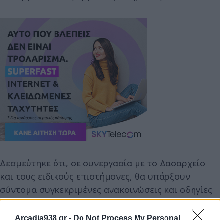
Δεσμεύτηκε ότι, σε συνεργασία με το Δασαρχείο
και τους ειδικούς επιστήμονες, θα υπάρξουν
σύντομα συγκεκριμένες ανακοινώσεις και οδηγίες
για τα επόμενα βήματα.
Arcadia938.gr -
Do Not Process My Personal