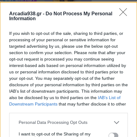
Arcadia938.gr -
Do Not Process My Personal
Information
If you wish to opt-out of the sale, sharing to third parties, or
processing of your personal or sensitive information for
targeted advertising by us, please use the below opt-out
section to confirm your selection. Please note that after your
Τα έργα που χρηματοδοτούνται καλύπτουν ένα
opt-out request is processed you may continue seeing
ευρύ φάσμα κρίσιμων τομέων – από τις υποδομές
interest-based ads based on personal information utilized by
και τις μεταφορές μέχρι την εκπαίδευση, την
us or personal information disclosed to third parties prior to
your opt-out. You may separately opt-out of the further
κοινωνική μέριμνα, τον ψηφιακό μετασχηματισμό
disclosure of your personal information by third parties on the
και την αναβάθμιση των δημόσιων υπηρεσιών.
IAB’s list of downstream participants. This information may
Μεταξύ αυτών περιλαμβάνονται εμβληματικές
also be disclosed by us to third parties on the
IAB’s List of
Downstream Participants
that may further disclose it to other
παρεμβάσεις, όπως ο περιφερειακός δρόμος της
third parties.
Τρίπολης, η παράκαμψη της Δημητσάνας και ο
κόμβος στη ΒΙΠΕ Μελιγαλά που αντιμετωπίζουν
Personal Data Processing Opt Outs
διαχρονικά προβλήματα οδικής πρόσβασης και
I want to opt-out of the Sharing of my