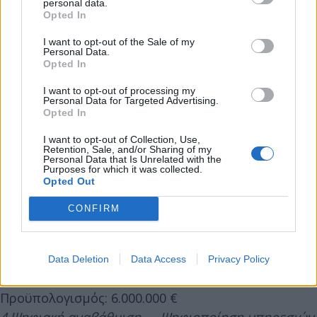
ασφάλειας, αλλά και σημαντικά κοινωνικά έργα,
personal data.
Opted In
όπως η δημιουργία Κέντρου Δημιουργικής
Απασχόλησης για παιδιά στο φάσμα της
I want to opt-out of the Sale of my
Personal Data.
νευροδιαφορετικότητας και του αυτισμού στη
Opted In
Μεγαλόπολη», σημείωσε χαρακτηριστικά.
I want to opt-out of processing my
Personal Data for Targeted Advertising.
Opted In
Τα έργα που χρηματοδοτούνται
I want to opt-out of Collection, Use,
Retention, Sale, and/or Sharing of my
Personal Data that Is Unrelated with the
1. Μεταφορές — Περιφερειακός δρόμος Τρίπολης
Purposes for which it was collected.
Προϋπολογισμός: 19.840.000 €
Opted Out
2.Εκπαίδευση — Δημιουργία ΚΔΑΠ για παιδιά στο
CONFIRM
φάσμα της νευροδιαφορετικότητας και του
αυτισμού
Προϋπολογισμός: 15.000.000 €
Data Deletion
Data Access
Privacy Policy
3.Εκπαίδευση — Δημιουργία Γεωργικής Σχολής
Προϋπολογισμός: 6.000.000 €