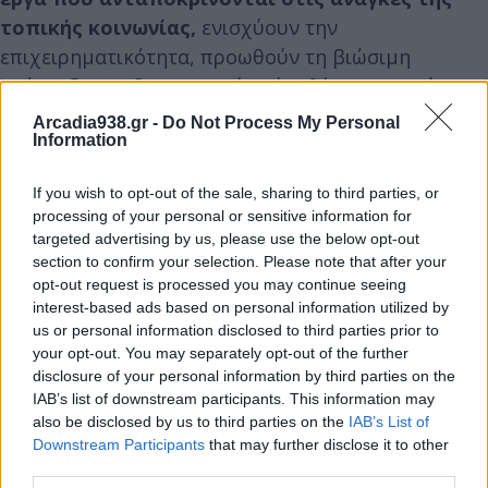
τοπικής κοινωνίας,
ενισχύουν την
επιχειρηματικότητα, προωθούν τη βιώσιμη
ανάπτυξη και δημιουργούν νέες θέσεις εργασίας,
αξιοποιώντας χρηματοδοτικά μέσα όπως το
Arcadia938.gr -
Do Not Process My Personal
Information
Επιχειρησιακό Πρόγραμμα «Πελοπόννησος 2021-
2027». Η παρουσία υπηρεσιακών παραγόντων
If you wish to opt-out of the sale, sharing to third parties, or
διασφάλισε τη λεπτομερή καταγραφή των
processing of your personal or sensitive information for
απαραίτητων στοιχείων και τη δρομολόγηση των
targeted advertising by us, please use the below opt-out
επόμενων ενεργειών, προκειμένου το σχέδιο να
section to confirm your selection. Please note that after your
opt-out request is processed you may continue seeing
λάβει τη μέγιστη δυνατή υποστήριξη και να
interest-based ads based on personal information utilized by
υλοποιηθεί αποτελεσματικά.
us or personal information disclosed to third parties prior to
your opt-out. You may separately opt-out of the further
disclosure of your personal information by third parties on the
Η Περιφέρεια Πελοποννήσου, σε συνεργασία με
IAB’s list of downstream participants. This information may
τον Δήμο Μεγαλόπολης,
επενδύει στον
also be disclosed by us to third parties on the
IAB’s List of
στρατηγικό σχεδιασμό των Ο.Χ.Ε., θέτοντας τις
Downstream Participants
that may further disclose it to other
third parties.
βάσεις για την οικονομική και κοινωνική