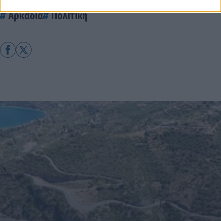
Αυτοδιοίκηση
Πελοπόννησος
Δήμος Γορτυνίας
Αρκαδία
Πολιτική