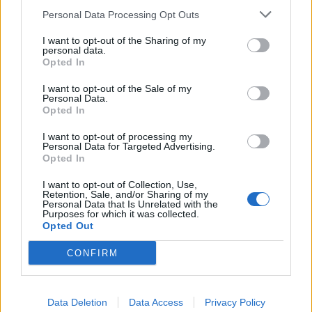
αναβάθμιση της περιοχής, σε μια περίοδο κρίσιμη
Personal Data Processing Opt Outs
για το μέλλον της.
I want to opt-out of the Sharing of my
personal data.
Opted In
Διάβασε σχετικά
I want to opt-out of the Sale of my
Personal Data.
Opted In
Συνεργασία Περιφέρειας - Δήμου Τρίπολης για
I want to opt-out of processing my
το ΣΒΑΑ
Personal Data for Targeted Advertising.
Opted In
Συνάντηση αντιδημάρχων της ΠΕ Αρκαδίας και
εκπροσώπων της Περιφέρειας
I want to opt-out of Collection, Use,
Retention, Sale, and/or Sharing of my
Εγκαίνια του Κέντρου Δεξιοτήτων και
Personal Data that Is Unrelated with the
Purposes for which it was collected.
Απασχόλησης Μεγαλόπολης
Opted Out
CONFIRM
Διάβασε περισσότερα
Data Deletion
Data Access
Privacy Policy