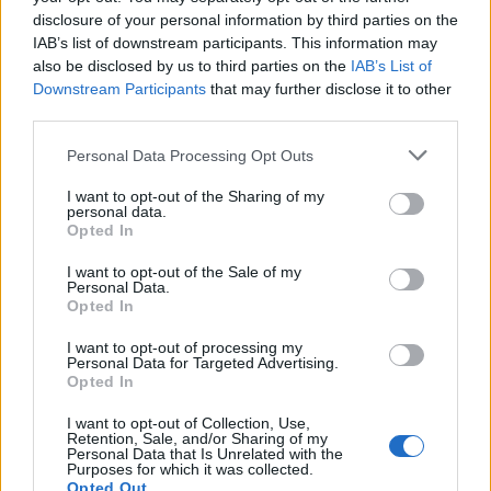
disclosure of your personal information by third parties on the
IAB’s list of downstream participants. This information may
also be disclosed by us to third parties on the
IAB’s List of
Downstream Participants
that may further disclose it to other
third parties.
Personal Data Processing Opt Outs
Κώστας Τζιούμης: Η καθημερινή προσπάθεια
I want to opt-out of the Sharing of my
των εργαζομένων αποτελεί βασικό στήριγμα
personal data.
Opted In
για τη λειτουργία του Δήμου
I want to opt-out of the Sale of my
Σε σχετική ανάρτησή του στα μέσα κοινωνικής
Personal Data.
Opted In
δικτύωσης, ο δήμαρχος Τρίπολης αναφέρει:
👉Σήμερα, Τετάρτη 14 Ιανουαρίου 2026,
I want to opt-out of processing my
Personal Data for Targeted Advertising.
πραγματοποιήσαμε την κοπή της
Opted In
Πρωτοχρονιάτικης Πίτας του Συλλόγου
I want to opt-out of Collection, Use,
Εργαζομένων Δήμου Τρίπολης, στο νέο Δημαρχείο.
Retention, Sale, and/or Sharing of my
Personal Data that Is Unrelated with the
🙏Την πίτα ευλόγησε ο Μητροπολίτης Μαντινείας
Purposes for which it was collected.
Opted Out