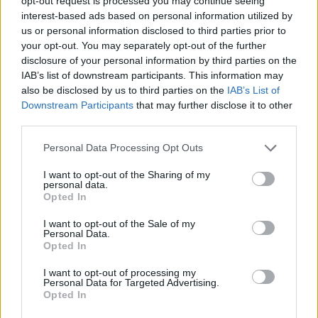
opt-out request is processed you may continue seeing
εκατοστά και -1- σιδερογροθιά, τα οποία
interest-based ads based on personal information utilized by
us or personal information disclosed to third parties prior to
κατασχέθηκαν.
your opt-out. You may separately opt-out of the further
disclosure of your personal information by third parties on the
IAB’s list of downstream participants. This information may
Διάβασε σχετικά
also be disclosed by us to third parties on the
IAB’s List of
Downstream Participants
that may further disclose it to other
third parties.
Εξιχνιάστηκε κλοπή σε τοπική κοινότητα του
Personal Data Processing Opt Outs
δήμου Κορινθίων
Σύλληψη δύο ατόμων στο Τολό για κλοπή και
I want to opt-out of the Sharing of my
personal data.
ναρκωτικά
Opted In
I want to opt-out of the Sale of my
Personal Data.
Διάβασε περισσότερα
Opted In
I want to opt-out of processing my
Personal Data for Targeted Advertising.
Πελοπόννησος
Αστυνομικό ρεπορτάζ
Κοινωνία
Opted In