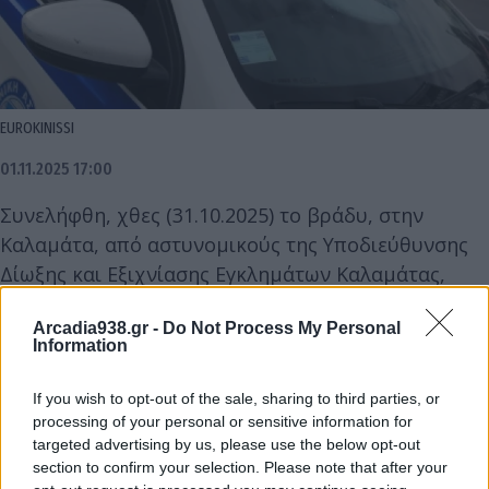
EUROKINISSI
01.11.2025 17:00
Συνελήφθη, χθες (31.10.2025) το βράδυ, στην
Καλαμάτα, από αστυνομικούς της Υποδιεύθυνσης
Δίωξης και Εξιχνίασης Εγκλημάτων Καλαμάτας,
46χρονος ημεδαπός, γιατί όπως προέκυψε την
Arcadia938.gr -
Do Not Process My Personal
30.10.2025 εισήλθε σε κατάστημα χρωμάτων-
Information
σιδηρικών και εκμεταλλευόμενος την ενασχόληση
των υπαλλήλων, αφαίρεσε κινητό ενός εξ αυτών.
If you wish to opt-out of the sale, sharing to third parties, or
processing of your personal or sensitive information for
targeted advertising by us, please use the below opt-out
Επιπλέον, σε έλεγχο βρέθηκαν στην κατοχή του -1-
section to confirm your selection. Please note that after your
αναδιπλούμενος σουγιάς με μήκος λάμας -7-