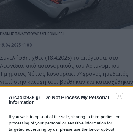
ΓΙΑΝΝΗΣ ΠΑΝΑΓΟΠΟΥΛΟΣ/EUROKINISSI
19.04.2025 11:00
Συνελήφθη, χθες (18.4.2025) το απόγευμα, στο
Λεωνίδιο, από αστυνομικούς του Αστυνομικού
Τμήματος Νότιας Κυνουρίας, 74χρονος ημεδαπός,
γιατί στην κατοχή του, βρέθηκαν και κατασχέθηκαν
-42- αυτοσχέδιες κροτίδες.
Arcadia938.gr -
Do Not Process My Personal
Information
Προανάκριση διενεργεί το Αστυνομικό Τμήμα
Νότιας Κυνουρίας.
If you wish to opt-out of the sale, sharing to third parties, or
processing of your personal or sensitive information for
targeted advertising by us, please use the below opt-out