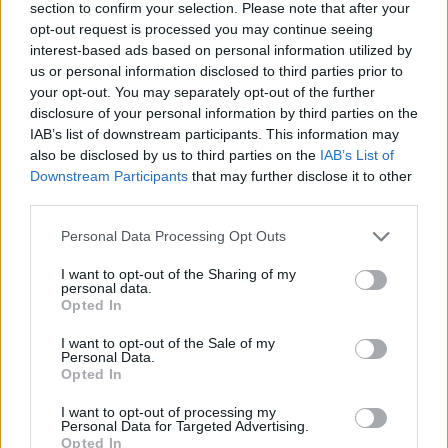
section to confirm your selection. Please note that after your
Διάβασε σχετικά
opt-out request is processed you may continue seeing
interest-based ads based on personal information utilized by
us or personal information disclosed to third parties prior to
Ανήλικος είχε κρυμμένες στο σπίτι του 68
your opt-out. You may separately opt-out of the further
κροτίδες
disclosure of your personal information by third parties on the
Βόρεια Κυνουρία: Συλλήψεις ανηλίκων με
IAB’s list of downstream participants. This information may
also be disclosed by us to third parties on the
IAB’s List of
πάνω από 200 κροτίδες και πυρίτιδα
Downstream Participants
that may further disclose it to other
Αρκαδία: Συνελήφθη 18χρονος που είχε πάνω
third parties.
από 500 κροτίδες στο σπίτι του
Personal Data Processing Opt Outs
Λακωνία: Συνελήφθη 35χρονος για ναρκωτικά
Κόρινθος: Συνελήφθη 31χρονος για παράβαση
I want to opt-out of the Sharing of my
personal data.
της νομοθεσίας για τα όπλα
Opted In
I want to opt-out of the Sale of my
Personal Data.
Διάβασε περισσότερα
Opted In
I want to opt-out of processing my
Personal Data for Targeted Advertising.
Αστυνομικό ρεπορτάζ
Λεωνίδιο
Αρκαδία
Opted In