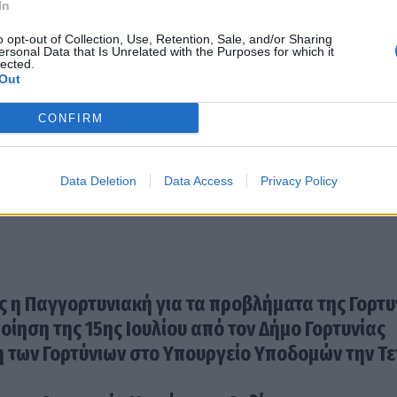
In
o opt-out of Collection, Use, Retention, Sale, and/or Sharing
ersonal Data that Is Unrelated with the Purposes for which it
lected.
Out
CONFIRM
Data Deletion
Data Access
Privacy Policy
ς η Παγγορτυνιακή για τα προβλήματα της Γορτυ
οίηση της 15ης Ιουλίου από τον Δήμο Γορτυνίας
 των Γορτύνιων στο Υπουργείο Υποδομών την Τ