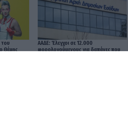
 του
ΑΑΔΕ: Έλεγχοι σε 12.000
 ο Θέμης
φορολογούμενους για δαπάνες που
υπερβαίνουν τα δηλωθέντα
εισοδήματα
04.08.2026 12:48