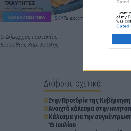
Opted 
I want t
of my P
was col
Opted 
Ο Δήμαρχος Γορτυνίας
Ευστάθιος Χαρ. Κούλης
Διάβασε σχετικά
Στην Προεδρία της Κυβέρνηση
Ανοιχτό κάλεσμα στην κινητοπ
Κάλεσμα για την συγκέντρωση
15 Ιουλίου