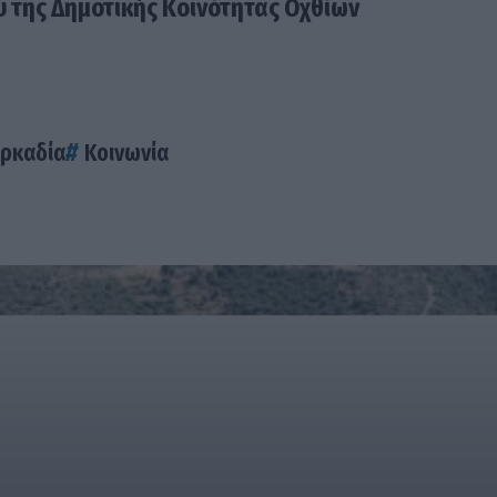
 της Δημοτικής Κοινότητας Οχθίων
ρκαδία
Κοινωνία