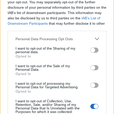
Θα τον θυμόμαστε με σεβασμό, εκτίμηση και
your opt-out. You may separately opt-out of the further
ευγνωμοσύνη.
disclosure of your personal information by third parties on the
IAB’s list of downstream participants. This information may
also be disclosed by us to third parties on the
IAB’s List of
Καλό ταξίδι Υπουργέ μου. Θα μας λείψεις πολύ.
Downstream Participants
that may further disclose it to other
third parties.
Δημήτρης Πτωχός,
Personal Data Processing Opt Outs
Περιφερειάρχης Πελοποννήσου".
I want to opt-out of the Sharing of my
personal data.
Opted In
I want to opt-out of the Sale of my
Διάβασε σχετικά
Personal Data.
Opted In
Πέθανε ο υφυπουργός Περιβάλλοντος Νίκος
I want to opt-out of processing my
Personal Data for Targeted Advertising.
Ταγαράς
Opted In
Συλλυπητήριο μήνυμα της ΔΕΕΠ Αρκαδίας για
I want to opt-out of Collection, Use,
Retention, Sale, and/or Sharing of my
την απώλεια του Νίκου Ταγαρά
Personal Data that Is Unrelated with the
Purposes for which it was collected.
To TEE Πελοποννήσου αποχαιρετά τον