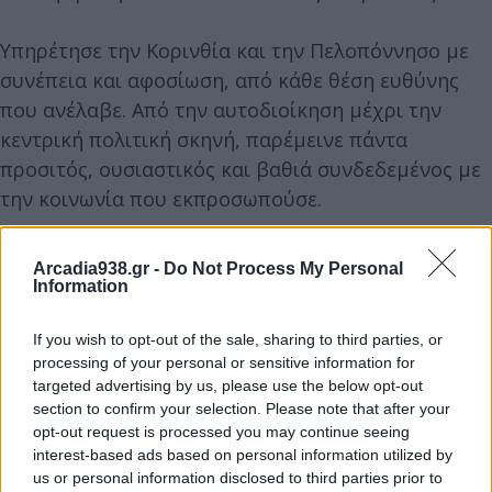
Υπηρέτησε την Κορινθία και την Πελοπόννησο με
συνέπεια και αφοσίωση, από κάθε θέση ευθύνης
που ανέλαβε. Από την αυτοδιοίκηση μέχρι την
κεντρική πολιτική σκηνή, παρέμεινε πάντα
προσιτός, ουσιαστικός και βαθιά συνδεδεμένος με
την κοινωνία που εκπροσωπούσε.
Η απώλειά του αφήνει ένα μεγάλο κενό για την
Arcadia938.gr -
Do Not Process My Personal
Κορινθία, για την Πελοπόννησο και για όλους όσοι
Information
είχαμε την τύχη να συνεργαστούμε μαζί του.
If you wish to opt-out of the sale, sharing to third parties, or
processing of your personal or sensitive information for
Εκφράζω τα πιο ειλικρινή και θερμά μου
targeted advertising by us, please use the below opt-out
συλλυπητήρια στην οικογένειά του και στους
section to confirm your selection. Please note that after your
opt-out request is processed you may continue seeing
οικείους του.
interest-based ads based on personal information utilized by
us or personal information disclosed to third parties prior to