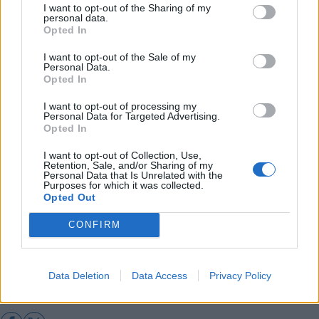
Εδώ το Αδύνατο είναι μόνο η Αρχή: Δείτε το
I want to opt-out of the Sharing of my
βίντεο της εκδήλωσης παρουσίασης της νέας
personal data.
Opted In
ταυτότητας τόπου
I want to opt-out of the Sale of my
Οριστικοποιήθηκε ο ανάδοχος για το έργο στη
Personal Data.
θέση "Πλάτσα" στην Τρίπολη
Opted In
"Θέματα περιβαλλοντικής διαχείρισης είναι η
I want to opt-out of processing my
Personal Data for Targeted Advertising.
πρώτη μας προτεραιότητα"
Opted In
Την τελευταία Δευτέρα του Σεπτέμβρη
I want to opt-out of Collection, Use,
συνεδριάζει το Περιφερειακό Συμβούλιο
Retention, Sale, and/or Sharing of my
Personal Data that Is Unrelated with the
Πελοποννήσου
Purposes for which it was collected.
Opted Out
CONFIRM
Διάβασε περισσότερα
Πελοπόννησος
Αυτοδιοίκηση
Πολιτική
Data Deletion
Data Access
Privacy Policy