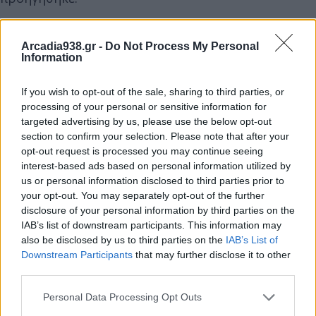
Arcadia938.gr -
Do Not Process My Personal
Information
Διάβασε σχετικά
If you wish to opt-out of the sale, sharing to third parties, or
processing of your personal or sensitive information for
Πυρκαγιά Φενεού/ Καστανιάς: Η συζήτηση
targeted advertising by us, please use the below opt-out
στο πλαίσιο του Περιφερειακού Συμβουλίου
section to confirm your selection. Please note that after your
opt-out request is processed you may continue seeing
της Πελοποννήσου
interest-based ads based on personal information utilized by
Αίτημα του Ποδηλατικού Ομίλου Τρίπολης στο
us or personal information disclosed to third parties prior to
Περιφερειακό Συμβούλιο Πελοποννήσου
your opt-out. You may separately opt-out of the further
disclosure of your personal information by third parties on the
Με λαμπρότητα τα εγκαίνια του
IAB’s list of downstream participants. This information may
περιφερειακού γραφείου της ΔΕΠ στην
also be disclosed by us to third parties on the
IAB’s List of
Τρίπολη
Downstream Participants
that may further disclose it to other
third parties.
Υπογραφή νέων προγραμματικών για τις
ανασκαφές σε Τενέα και Λουτράκι
Personal Data Processing Opt Outs