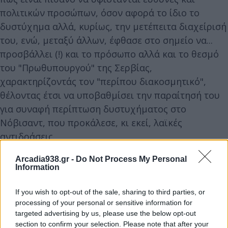
πολιτικών προσώπων, όσον αφορά το ίδιο το
δυστύχημα αλλά, κυρίως, την μετέπειτα διαχείρισή
του, ενώ, μεταξύ άλλων, έφθασε στο σημείο να...
προσβάλλει (!) και το πρόσωπο αλλά και το θεσμό
του "Πρωθυπουργού" της Σερβίας,
χαρακτηρίζοντάς τον "περίπου διακοσμητικό",
θέλοντας έτσι να υποβαθμίσει την παραίτησή του
για συναφή περίπτωση δυστυχήματος στο
Νόβισαντ, που προκάλεσε, κι εκεί, λαϊκές
αντιδράσεις.
Arcadia938.gr -
Do Not Process My Personal
Δεν νομίζουμε πως "αντέχει" σε οιαδήποτε σοβαρή
Information
κριτική η εμφάνιση του Έλληνα Πρωθυπουργού,
If you wish to opt-out of the sale, sharing to third parties, or
της οποίας ακόμα και τα κίνητρα είναι ασαφή και
processing of your personal or sensitive information for
συγκεχυμένα. Για παράδειγμα, πότε ακριβώς
targeted advertising by us, please use the below opt-out
συνειδητοποίησε πως όσα του ανέφεραν η Hellenic
section to confirm your selection. Please note that after your