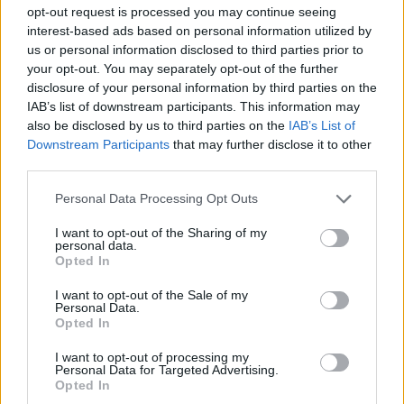
Train, ο ΟΣΕ και η Πυροσβεστική ήταν ανακριβή;
opt-out request is processed you may continue seeing
interest-based ads based on personal information utilized by
Την περασμένη Κυριακή, μήπως...;
us or personal information disclosed to third parties prior to
your opt-out. You may separately opt-out of the further
Πάντως, το Μάρτιο του 2024, κατά τη συζήτηση στη
disclosure of your personal information by third parties on the
IAB’s list of downstream participants. This information may
Βουλή επί της προτάσεως δυσπιστίας που είχε
also be disclosed by us to third parties on the
IAB’s List of
κατατεθεί τότε κατά της Κυβέρνησης, με παρόντες
Downstream Participants
that may further disclose it to other
συγγενείς των θυμάτων, ο κύριος Πρωθυπουργός
third parties.
είχε πει, περίπου, τα αντίθετα απ' όσα υποστήριξε
Personal Data Processing Opt Outs
χθες...
I want to opt-out of the Sharing of my
personal data.
Opted In
Η θέση της "Hellenic Train"
I want to opt-out of the Sale of my
Σε κάθε περίπτωση, η εταιρεία που έχει αναλάβει
Personal Data.
Opted In
την εκμετάλλευση του σιδηροδρομικού δικτύου
επιμένει, ουσιαστικά, στην αρχική της θέση και η
I want to opt-out of processing my
Personal Data for Targeted Advertising.
υπόθεση- ούτως ή άλλως- παραπέμπεται στη
Opted In
σχετική δίκη που θα διεξαχθεί στη Λάρισα, σε