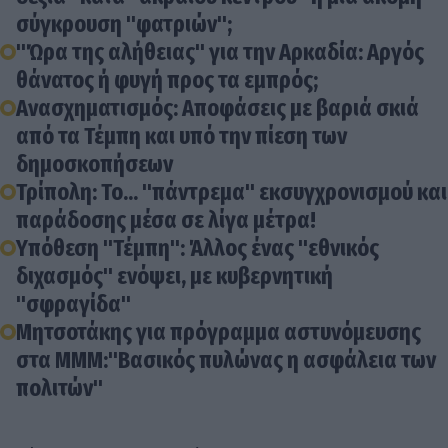
σύγκρουση "φατριών";
"Ώρα της αλήθειας" για την Αρκαδία: Αργός
θάνατος ή φυγή προς τα εμπρός;
Ανασχηματισμός: Αποφάσεις με βαριά σκιά
από τα Τέμπη και υπό την πίεση των
δημοσκοπήσεων
Τρίπολη: Το... "πάντρεμα" εκσυγχρονισμού και
παράδοσης μέσα σε λίγα μέτρα!
Υπόθεση "Τέμπη": Άλλος ένας "εθνικός
διχασμός" ενόψει, με κυβερνητική
"σφραγίδα"
Μητσοτάκης για πρόγραμμα αστυνόμευσης
στα ΜΜΜ:"Βασικός πυλώνας η ασφάλεια των
πολιτών"