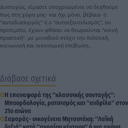
Δυστυχώς, είμαστε υποχρεωμένοι να δεχθούμε
πως στη χώρα μας- και όχι μόνο, βέβαια- ο
"αυτοδιασυρμός" ή ο "αυτοεξευτελισμός", αν
προτιμάτε, έχουν φθάσει να θεωρούνται "κοινή
πρακτική", με μοναδικό στόχο την πολιτική,
κοινωνική και οικονομική επιβίωση...
Διάβασε σχετικά
Η επαναφορά της "κλασσικής συνταγής":
Μπουρδολογία, ρατσισμός και "ανδρίλα" στον
21ο αιώνα
Σαμαράς- οικογένεια Μητσοτάκη: "Λαϊκή
δεξιά" κατά "ακραίου κέντρου" ή μια ακόμη