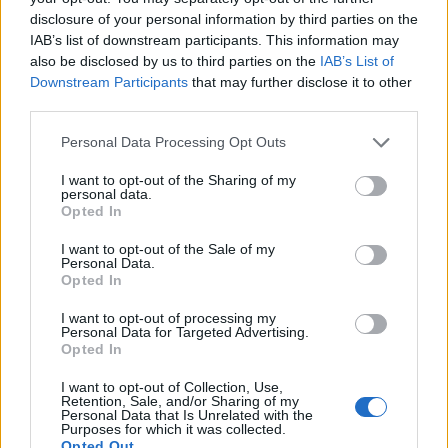
εγκεκριμένη μελέτη από το Υπουργείο Πολιτισμού,
disclosure of your personal information by third parties on the
έρχεται να αποκαταστήσει την περιοχή που
IAB’s list of downstream participants. This information may
also be disclosed by us to third parties on the
IAB’s List of
αποτελεί κορυφαίο τουριστικό προορισμό, αλλά
Downstream Participants
that may further disclose it to other
παραμένει επικίνδυνη για επισκέπτες και
third parties.
κατοίκους λόγω των καταπτώσεων βράχων.
Personal Data Processing Opt Outs
Ενίσχυση της τουριστικής προβολής της
I want to opt-out of the Sharing of my
personal data.
Πελοποννήσου
Opted In
I want to opt-out of the Sale of my
Η Περιφερειακή Επιτροπή ενέκρινε επίσης την
Personal Data.
Opted In
απαραίτητη πίστωση για τουριστικές δράσεις το
2025, στο πλαίσιο ενός στοχευμένου
I want to opt-out of processing my
Personal Data for Targeted Advertising.
προγράμματος προβολής της Πελοποννήσου σε
Opted In
διεθνές επίπεδο. «Δεν μας ενδιαφέρει να
I want to opt-out of Collection, Use,
συγκρίνουμε χαμηλά ποσοστά τουριστών ή
Retention, Sale, and/or Sharing of my
Personal Data that Is Unrelated with the
τουριστικού εισοδήματος του παρελθόντος, αλλά
Purposes for which it was collected.
να αυξήσουμε εντυπωσιακά την επισκεψιμότητα
Opted Out