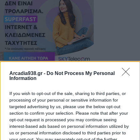
Arcadia938.gr -
Do Not Process My Personal
Αντιμετώπιση κατολισθήσεων στην
Information
Αρβανιτιά
If you wish to opt-out of the sale, sharing to third parties, or
processing of your personal or sensitive information for
Ένα από τα σημαντικότερα θέματα που
targeted advertising by us, please use the below opt-out
συζητήθηκαν ήταν η υποβολή πρότασης για
section to confirm your selection. Please note that after your
χρηματοδότηση 4,75 εκατ. ευρώ με στόχο την
opt-out request is processed you may continue seeing
αντιμετώπιση των κατολισθητικών φαινομένων
interest-based ads based on personal information utilized by
us or personal information disclosed to third parties prior to
στην Αρβανιτιά, στο Ναύπλιο. Το έργο, με
your opt-out. You may separately opt-out of the further