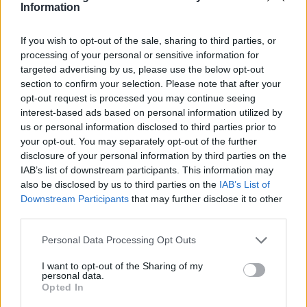
νόμιμα τις εκτάσεις που τους παραχωρήθηκαν από
Information
το ίδιο το Δημόσιο δεν θα βρίσκονται πλέον
If you wish to opt-out of the sale, sharing to third parties, or
αντιμέτωποι με αδικαιολόγητες δικαστικές
processing of your personal or sensitive information for
διεκδικήσεις.
targeted advertising by us, please use the below opt-out
section to confirm your selection. Please note that after your
opt-out request is processed you may continue seeing
Το υπουργείο Αγροτικής Ανάπτυξης και Τροφίμων
interest-based ads based on personal information utilized by
δίνει σαφείς οδηγίες στις υπηρεσίες του, ώστε οι
us or personal information disclosed to third parties prior to
διαδικασίες να ολοκληρώνονται γρήγορα, με
your opt-out. You may separately opt-out of the further
disclosure of your personal information by third parties on the
διαφάνεια και χωρίς περιττή ταλαιπωρία. Στόχος
IAB’s list of downstream participants. This information may
μας είναι ένα κράτος που λύνει προβλήματα,
also be disclosed by us to third parties on the
IAB’s List of
προστατεύει την αγροτική περιουσία των πολιτών
Downstream Participants
that may further disclose it to other
και υπηρετεί την ασφάλεια δικαίου».
third parties.
Personal Data Processing Opt Outs
Η διάταξη του άρθρου 12 του νόμου 5293/2026
I want to opt-out of the Sharing of my
προβλέπει ότι το Δημόσιο δεν προβάλλει πλέον
personal data.
δικαιώματα και απέχει από δικαστικές διεκδικήσεις
Opted In