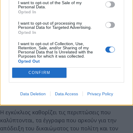
απέναντι στους πολίτες, όταν αυτοί κατέχουν τα
I want to opt-out of the Sale of my
Personal Data.
ακίνητα βάσει παραχωρητηρίων, αγροτικών
Opted In
διανομών, κλήρων ή υποδείξεων εγκατάστασης
από δημόσιες αρχές.
I want to opt-out of processing my
Personal Data for Targeted Advertising.
Opted In
Για την εφαρμογή της ρύθμισης, το υπουργείο
I want to opt-out of Collection, Use,
Αγροτικής Ανάπτυξης και Τροφίμων εξέδωσε
Retention, Sale, and/or Sharing of my
Personal Data that Is Unrelated with the
εγκύκλιο προς τις Διευθύνσεις Πολιτικής Γης και
Purposes for which it was collected.
Opted Out
τις Διευθύνσεις Αγροτικής Οικονομίας και
Κτηνιατρικής των Περιφερειακών Ενοτήτων, όπου
CONFIRM
τηρούνται τα κτηματολογικά στοιχεία και οι
φάκελοι των διανομών, σύμφωνα με όσα αναφέρει
Data Deletion
Data Access
Privacy Policy
τηλεγράφημα του ΑΠΕ-ΜΠΕ.
Η εγκύκλιος καθορίζει τις περιπτώσεις που
καλύπτονται, τα έγγραφα που αρκούν για την
απόδειξη του δικαιώματος του πολίτη και τον