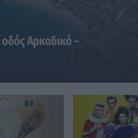
 οδός Αρκαδικό –