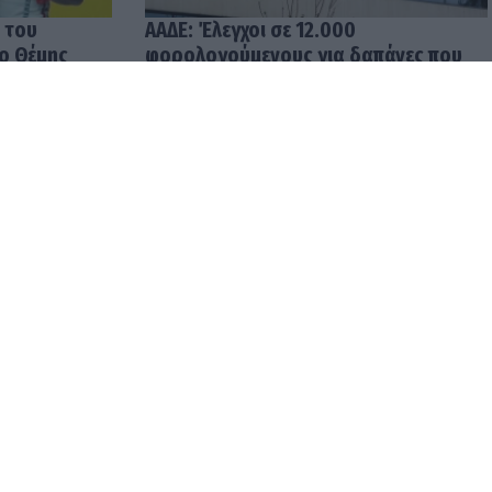
 του
ΑΑΔΕ: Έλεγχοι σε 12.000
 ο Θέμης
φορολογούμενους για δαπάνες που
υπερβαίνουν τα δηλωθέντα
εισοδήματα
04.08.2026 12:48
ρωμές σε
Ενοίκια: Υποχρεωτικές οι
ρίς
τραπεζικές πληρωμές από
την 1η Οκτωβρίου 2026