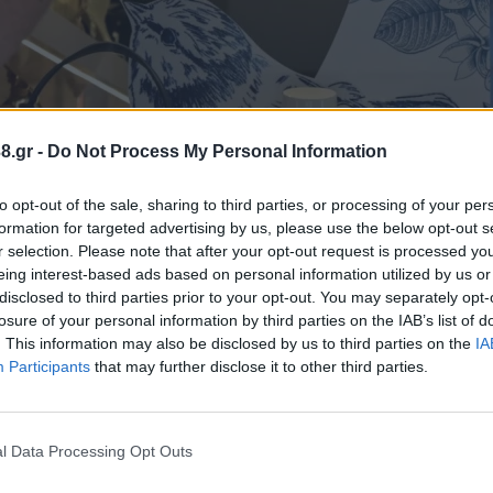
8.gr -
Do Not Process My Personal Information
to opt-out of the sale, sharing to third parties, or processing of your per
formation for targeted advertising by us, please use the below opt-out s
r selection. Please note that after your opt-out request is processed y
ρινών εκπτώσεων, που αποτελούν μία από τις σημαν
eing interest-based ads based on personal information utilized by us or
 13 Ιουλίου οι καταναλωτές θα έχουν την ευκαιρία ν
disclosed to third parties prior to your opt-out. You may separately opt-
losure of your personal information by third parties on the IAB’s list of
μές, ενώ η εκπτωτική περίοδος θα διαρκέσει έως τι
. This information may also be disclosed by us to third parties on the
IA
Participants
that may further disclose it to other third parties.
ής λειτουργίας των εμπορικών καταστημάτων την Κ
l Data Processing Opt Outs
 αναμένεται να εξυπηρετήσουν το κοινό με ενδεικτι