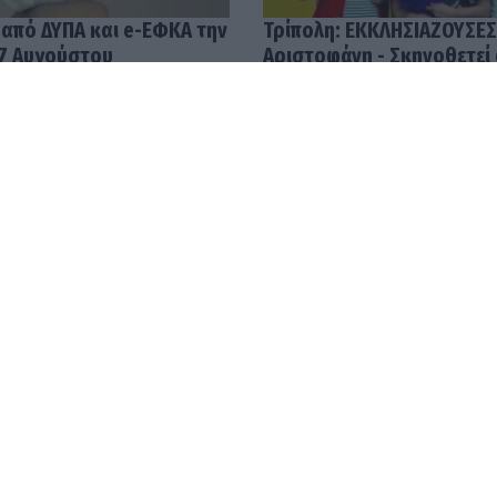
 από ΔΥΠΑ και e-ΕΦΚΑ την
Τρίπολη: ΕΚΚΛΗΣΙΑΖΟΥΣΕΣ
7 Αυγούστου
Αριστοφάνη - Σκηνοθετεί
Μουμουλίδης
58
04.08.2026 12:52
με τις υψηλότερες
Ανοίγει ο δρόμος για πλη
ην Ελλάδα – Μισθοί που
24.000 νέους αγρότες χω
και τις 10.000 ευρώ
ενημερότητα!
45
03.08.2026 14:54