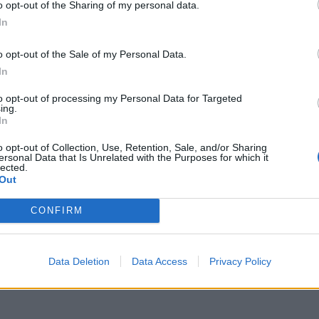
o opt-out of the Sharing of my personal data.
In
ται να γνωρίζεις πριν ξεκινήσεις τις αγορές σου
o opt-out of the Sale of my Personal Data.
In
to opt-out of processing my Personal Data for Targeted
ing.
In
o opt-out of Collection, Use, Retention, Sale, and/or Sharing
ersonal Data that Is Unrelated with the Purposes for which it
lected.
 αρχίζει η μεγάλη περίοδος προσφορών
Out
θερινές εκπτώσεις - Ποια Κυριακή είναι ανοιχτά
CONFIRM
ώσεις 2026-Οι υποχρεώσεις των επιχειρήσεων
Data Deletion
Data Access
Privacy Policy