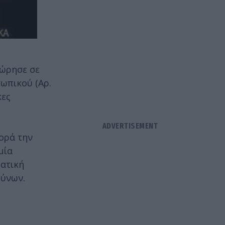
ώρησε σε
ωπικού (Αρ.
κες
ορά την
μία
ματική
δύνων.