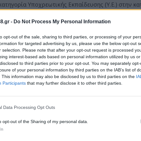
ατηγορία Υποχρεωτικής Εκπαίδευσης (Υ.Ε.) στην κα
8.gr -
Do Not Process My Personal Information
τολογίου.
to opt-out of the sale, sharing to third parties, or processing of your per
formation for targeted advertising by us, please use the below opt-out s
 και άδειας εργασίας προσωπικού ασφαλείας.
r selection. Please note that after your opt-out request is processed y
eing interest-based ads based on personal information utilized by us or
ελματιών του κλάδου ασφάλειας και φύλαξης.
disclosed to third parties prior to your opt-out. You may separately opt-
losure of your personal information by third parties on the IAB’s list of
. This information may also be disclosed by us to third parties on the
IA
μοθετημένων ειδικοτήτων όπως:
Participants
that may further disclose it to other third parties.
l Data Processing Opt Outs
o opt-out of the Sharing of my personal data.
In