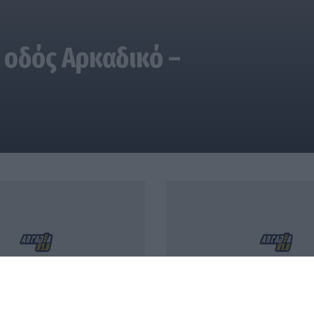
 οδός Αρκαδικό –
 από ΔΥΠΑ και e-ΕΦΚΑ την
Τρίπολη: ΕΚΚΛΗΣΙΑΖΟΥΣΕΣ