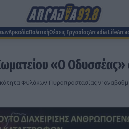
σεων
Αρκαδία
Πολιτική
Θέσεις Eργασίας
Arcadia Life
Arca
Σωματείου «Ο Οδυσσέας» 
ικότητα Φυλάκων Πυροπροστασίας ν' αναβαθμι