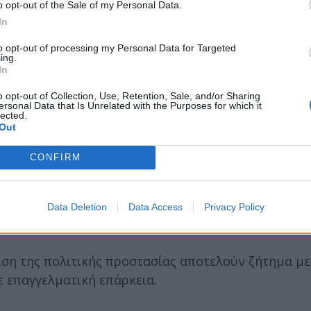
o opt-out of the Sale of my Personal Data.
εκπαίδευση από το κράτος σε ζητήματα πρόληψης κ
In
πυρασφάλειας, πρώτων βοηθειών και διαχείρισης κ
to opt-out of processing my Personal Data for Targeted
ing.
In
 θέσεων ΥΕ Φυλάκων με μοναδικό προσόν το απολυτ
o opt-out of Collection, Use, Retention, Sale, and/or Sharing
ersonal Data that Is Unrelated with the Purposes for which it
lected.
Out
CONFIRM
αγγελματίες από την αγορά εργασίας.
ανάγκες ασφάλειας και προστασίας του δασικού και
Data Deletion
Data Access
Privacy Policy
ση της πολιτικής προστασίας αποτελούν ζήτημα με
 επαγγελματική επάρκεια.