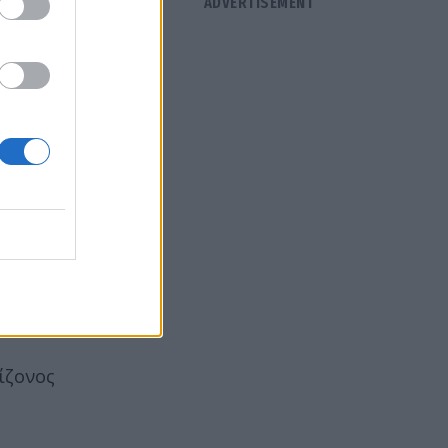
ινδύνων,
ρίσεων.
ήριο
 φυσικού
ίζονος