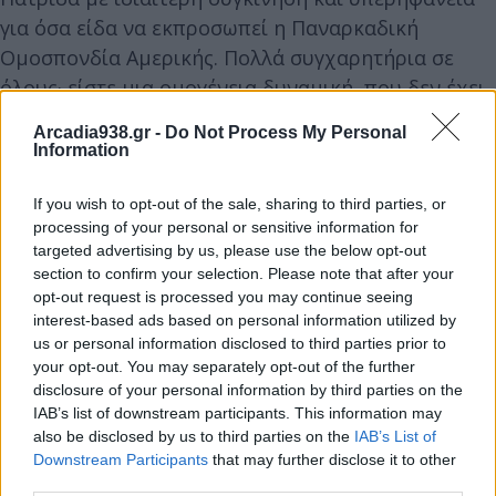
για όσα είδα να εκπροσωπεί η Παναρκαδική
Ομοσπονδία Αμερικής. Πολλά συγχαρητήρια σε
όλους· είστε μια ομογένεια δυναμική, που δεν έχει
ξεχάσει ποτέ την Πατρίδα μας.
Arcadia938.gr -
Do Not Process My Personal
Παρακολούθησα ένα συνέδριο αφιερωμένο στη
Information
νεολαία, όπου κυριάρχησαν η ενότητα, η ομόνοια
και η κοινή αγωνία για το πώς η Παναρκαδική θα
If you wish to opt-out of the sale, sharing to third parties, or
processing of your personal or sensitive information for
συνεχίσει να λειτουργεί και να παράγει έργο και
targeted advertising by us, please use the below opt-out
στο μέλλον.
section to confirm your selection. Please note that after your
Εκπροσωπώ την αγάπη και την αλληλεγγύη όλων
opt-out request is processed you may continue seeing
interest-based ads based on personal information utilized by
των Ελλήνων της Πατρίδας προς τους ξενιτεμένους
us or personal information disclosed to third parties prior to
Αρκάδες. Είμαστε ευγνώμονες για όσα προσφέρετε
your opt-out. You may separately opt-out of the further
διαχρονικά. Συνεχίστε να δείχνετε αγάπη για την
disclosure of your personal information by third parties on the
Ελλάδα και να διατηρείτε τις παραδόσεις μας στις
IAB’s list of downstream participants. This information may
also be disclosed by us to third parties on the
IAB’s List of
νέες γενιές — είναι μια ανεκτίμητη προσφορά.
Downstream Participants
that may further disclose it to other
Το Δημαρχείο Τρίπολης είναι πάντοτε ανοιχτό για
third parties.