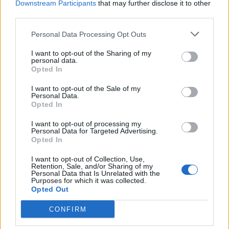
Downstream Participants
that may further disclose it to other
1942
Τη νύχτα 25/26 Νοεμβρίου ανατινάζεται η
third parties.
μεγάλη σιδηροδρομική γέφυρα του Γοργοποτάμου
Personal Data Processing Opt Outs
από ομάδες Ελλήνων ανταρτών του ΕΛΑΣ και του
ΕΔΕΣ υπό την καθοδήγηση Βρετανών
I want to opt-out of the Sharing of my
personal data.
δολιοφθορέων.
Opted In
1970
Αυτοκτονεί ο Γιούκιο Μισίμα στο ιαπωνικό
I want to opt-out of the Sale of my
γενικό επιτελείο αυτοάμυνας μετά από απόπειρα
Personal Data.
πραξικοπήματος με τη μέθοδο του σεπούκο.
Opted In
1973
Με αφορμή την Εξέγερση του Πολυτεχνείου
I want to opt-out of processing my
Personal Data for Targeted Advertising.
εκδηλώνεται νέο πραξικόπημα κατά του
Opted In
«Προέδρου» Παπαδόπουλου υπό τον ταξίαρχο
I want to opt-out of Collection, Use,
Δημήτρη Ιωαννίδη.
Retention, Sale, and/or Sharing of my
Personal Data that Is Unrelated with the
Purposes for which it was collected.
Γεννήσεις στις 25 Νοεμβρίου
Opted Out
CONFIRM
1454
Αικατερίνη Κορνάρο, βασίλισσα της Κύπρου