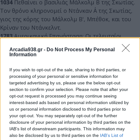
1034
Πεθαίνει ο βασιλιάς Μάλκολμ Β΄ της Σκωτίας.
Τον θρόνο κληρονομεί ο Ντάνκαν Α΄ της Σκωτίας,
γιος της κόρης του Μάλκολμ Β', Μπέθοκ, και του
Κρίναν του Ντάνκελντ.
1783
Αμερικανική Επανάσταση: Οι τελευταίοι
Βρετανοί στρατιώτες εγκαταλείπουν τη Νέα Υόρκη,
Arcadia938.gr -
Do Not Process My Personal
τρεις μήνες μετά την υπογραφή της Συνθήκης του
Information
Παρισιού.
1826
Η φρεγάτα «Ελλάς», η ναυαρχίδα του
If you wish to opt-out of the sale, sharing to third parties, or
processing of your personal or sensitive information for
ελληνικού επαναστατικού στόλου, φθάνει στο
targeted advertising by us, please use the below opt-out
Ναύπλιο από τις Η.Π.Α.
section to confirm your selection. Please note that after your
1916
Επιβάλλεται από τους Συμμάχους
opt-out request is processed you may continue seeing
αποκλεισμός της Παλιάς Ελλάδας, που αναγκάζεται
interest-based ads based on personal information utilized by
us or personal information disclosed to third parties prior to
να αποδεχτεί τελεσίγραφο για να αποσύρει όλες τις
your opt-out. You may separately opt-out of the further
στρατιωτικές δυνάμεις από την Πελοπόννησο και
disclosure of your personal information by third parties on the
να εγκαταστήσει έλεγχο στον Ισθμό και στην
IAB’s list of downstream participants. This information may
also be disclosed by us to third parties on the
IAB’s List of
Πάτρα.